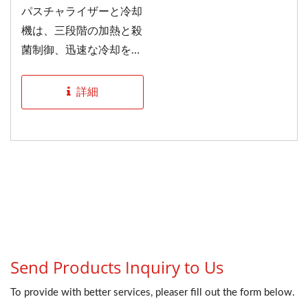
パスチャライザーと冷却
機は、三段階の加熱と殺
菌制御、迅速な冷却を採
用しており、温度と時間
が効果的に制御され、
詳細
HACCPに準拠していま
す。...