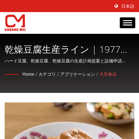
日本語
乾燥豆腐生産ライン | 1977年
からの食品成形、コーティン
ハード豆腐、乾燥豆腐、乾燥豆腐の生産計画提案と設備申請
CHUANG MEI INDUSTRIAL CO., Ltd.は、水産物加工および調理機
グ＆調理機械の製造業者とし
Home
/
カテゴリ
/
アプリケーション
/
大豆食品
械の製造に特化し、顧客に親切なサービスを提供する会社です。
て45年 | CHUANG MEI
INDUSTRIAL CO.