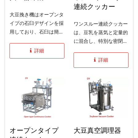
連続クッカー
大豆挽き機はオープンタ
イプの石臼デザインを採
ワンスルー連続クッカー
用しており、石臼は簡単
は、豆乳を蒸気と定量的
に交換でき、振動が少な
に混合し、特別な密閉設
く、動作中は静かで高い
計により渦電流を生成し
詳細
安定性を持っています。
て豆乳を完全に沸騰させ
詳細
そのため、豆乳は良好な
ます。温度は自動比例弁
流動性を持ち、残留物が
によって制御され、豆乳
なく、掃除が簡単で、洗
の流量と温度比を正確に
浄時間を節約し、衛生基
制御します。垂直沸騰を
準を満たしています。...
使用し、滞留がなく、ス
ペースを占有せず、操作
が便利で、清掃が簡単
で、衛生基準を満たして
オープンタイプ
大豆真空調理器
います。