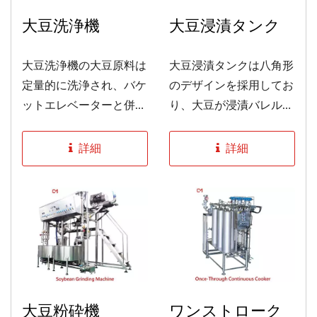
大豆洗浄機
大豆浸漬タンク
大豆洗浄機の大豆原料は
大豆浸漬タンクは八角形
定量的に洗浄され、バケ
のデザインを採用してお
ットエレベーターと併用
り、大豆が浸漬バレルに
することで生産プロセス
残らないようになってい
をより便利にすることが
ます。そのため、製品は
詳細
詳細
できます。...
スムーズに輸送でき、内
部の高圧ポンプ装置が大
豆の表面汚染を効果的に
除去できます。...
大豆粉砕機
ワンストローク