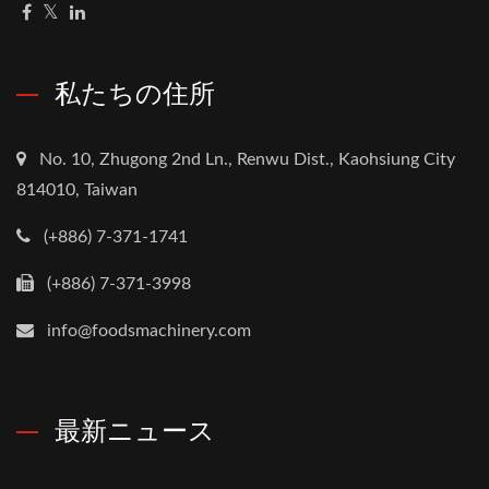
私たちの住所
No. 10, Zhugong 2nd Ln., Renwu Dist., Kaohsiung City
814010, Taiwan
(+886) 7-371-1741
(+886) 7-371-3998
info@foodsmachinery.com
最新ニュース