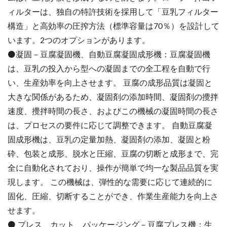
ィルターは、独自の特許技術を採用して「豆乳フィルター
構造」と高効率の圧搾方法（標準容量は70％）を設計して
います。2つのオプションがあります。
⚫️凝固－豆腐凝固機、自動豆腐凝固成形機：豆腐凝固機
は、豆乳の投入から型への凝固までの全工程を自動で行
い、生産効率を向上させます。 豆腐の成形品質は凝固と
大きな関係があるため、凝固剤の添加時間、凝固剤の攪拌
速度、攪拌時間の長さ、およびこの機械の凝固時間の長さ
は、プロセスの要件に応じて調整できます。 自動豆腐凝
固成形機は、豆乳の定量加熱、凝固剤の添加、凝固と粉
砕、包装と成形、脱水と圧縮、豆腐の切断と成形まで、完
全に自動化されており、操作が簡単で均一な製品品質を実
現します。 この機械は、弾性的な需要に応じて連続的に
固化、圧縮、切断することができ、作業生産能力を向上さ
せます。
⚫️ プレス、カット、パッケージング－豆腐プレス機：生