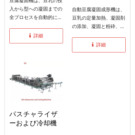
豆腐凝固機は、豆乳の投
入から型への凝固までの
自動豆腐凝固成形機は、
全プロセスを自動的に生
豆乳の定量加熱、凝固剤
産し、生産効率を向上さ
の添加、凝固と粉砕、包
せます。...
装と成形、脱水と圧縮、
詳細
豆腐の切断と成形まで、
詳細
完全に自動化されてお
り、操作が簡単で均一な
製品品質を実現しま
す。...
パスチャライザ
ーおよび冷却機