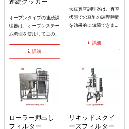
連続クッカー
大豆真空調理器は、真空
状態での豆乳の調理時間
オープンタイプの連続調
を効果的に短縮できま
理器は、オープンスチー
す。内部の蒸気循環鍋で
ム調理を使用して豆の臭
は、かき混ぜ装置なしで
いを取り除き、殺菌し、
詳細
均等に加熱できるため、
大豆のタンパク質と糖を
詳細
エネルギーを節約し、生
溶かします。この機械の
産コストを削減し、利益
安定した性能により、醸
を向上させることができ
造プロセスを長時間実行
ます。この機械は電気加
でき、豆乳がより香ばし
熱を使用して豆乳の焦げ
く風味豊かになります。
を防ぎ、生産品質を向上
豆乳の流量は調整可能
させます。
で、加熱温度はブレード
とスチームの混合によっ
ローラー押出し
リキッドスクイ
て均一になり、豆乳の品
フィルター
ーズフィルター