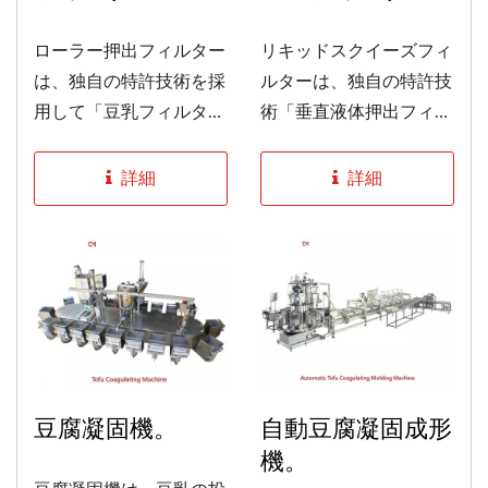
質は非常に安定していま
す。
ローラー押出フィルター
リキッドスクイーズフィ
は、独自の特許技術を採
ルターは、独自の特許技
用して「豆乳フィルター
術「垂直液体押出フィル
構造」と高効率の圧搾方
ター」を採用していま
法（標準容量は70%）を
す。...
詳細
詳細
設計しており、出力を大
幅に増加させ、豆かすの
処理コストを削減しま
す。...
豆腐凝固機。
自動豆腐凝固成形
機。