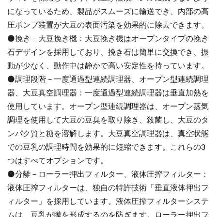
になっているため、製品がスムーズに輸送でき、内部の高
圧ポンプ装置が大豆の表面汚染を効果的に除去できます。
⚫️挽き－大豆挽き機：大豆挽き機はオープンタイプの挽き
石デザインを採用しており、挽き石は簡単に交換でき、振
動が少なく、動作中は静かで高い安定性を持っています。
⚫️調理段階－一度通過型連続調理器、オープン型連続調理
器、大豆真空調理器：一度通過型連続調理器は垂直加熱を
使用しています。オープン型連続調理器は、オープン蒸気
調理を使用して大豆の豆臭を取り除き、殺菌し、大豆のタ
ンパク質と糖を溶解します。大豆真空調理器は、真空状態
での豆乳の調理時間を効果的に短縮できます。これらの3
つはすべてオプションです。
⚫️分離－ローラー押出フィルター、液体圧搾フィルター：
液体圧搾フィルターは、独自の特許技術「垂直液体押出フ
ィルター」を採用しています。液体圧搾フィルターシステ
ムは、豆乳が膜を形成するのを防ぎます。ローラー押出フ