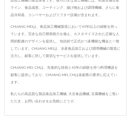
品加工機械の製造業者です。彼らの主な加工機械には、乾燥豆腐生産
ライン、食品成形、コーティング、揚げ物および調理機械、さらに食
品冷却器、コンベヤーおよびリフター設備が含まれます。
CHUANG MEIは、食品加工機械製造において45年以上の経験を持っ
ています。完全な自己開発能力を備え、カスタマイズされた正確な人
間的配慮のデザインを提供し、包括的で正式かつ多機能な機会と一致
しています。CHUANG MEIは、水産食品加工および調理機械の製造に
注力し、顧客に対して親切なサービスを提供しています。
CHUANG MEI, CMは、先進的な技術と45年の経験を持つ料理機器を
顧客に提供しており、CHUANG MEI, CMは各顧客の要求に応えてい
ます。
私たちの高品質な製品
食品加工機械
,
大豆食品機械
,
豆腐機械
をご覧い
ただき、
お問い合わせ
をお気軽にどうぞ。