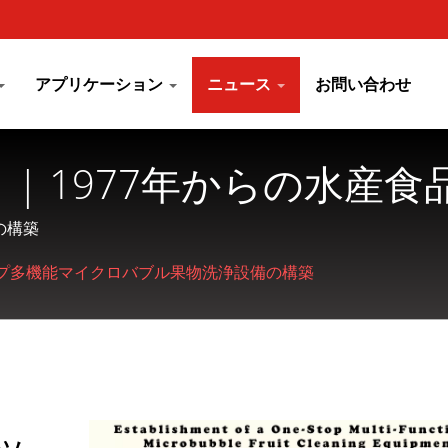
アプリケーション
ニュース
お問い合わせ
| 1977年からの水産
G MEI INDUSTRIAL CO
の構築
ップ多機能マイクロバブル果物洗浄設備の構築
ッ