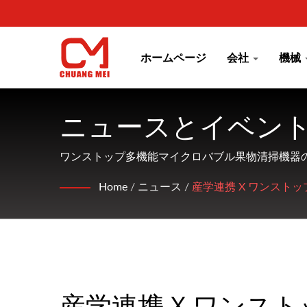
ホームページ
会社
機械
ニュースとイベント 
械の製造業者 | CHUAN
ワンストップ多機能マイクロバブル果物清掃機器
Home
/
ニュース
/
産学連携 X ワンスト
産学連携 X ワンスト