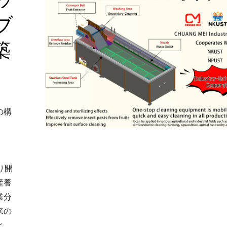
ブ
築
の構
り開
産養
業分
来の
と