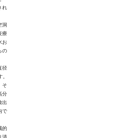
され
均質化機
ローラー押出フィル
空洞
疫療
水お
らの
直径
ます。
、そ
高分
放出
内で
械的
り清