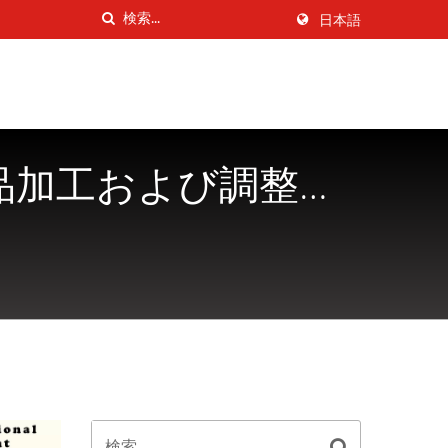
日本語
食品加工および調整機
.