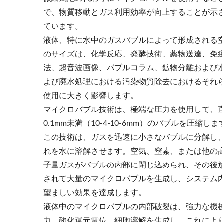
で、物質移動とガス利用効率が向上することが示
ローラー押出フィルター
ています。
液体、特に水中のガスバブルによって形成される
のサイズは、化学反応、発酵技術、薬物送達、免
法、超音波画像、バブルコラム、鉱物分離および
よび廃水処理における汚染物質除去におけるそれ
使用に大きく影響します。
マイクロバブル技術は、極端な圧力を使用して、
0.1mm未満（10-4-10-6mm）のバブルを圧縮し
この技術は、ガスを迅速に小さなバブルに分解し
れを水に溶解させます。空気、窒素、または他の
子量ガスがバブルの内部に閉じ込められ、その後
されて大量のマイクロバブルを生成し、システム
望ましい効果を達成します。
液体中のマイクロバブルの内部破裂は、強力な機
力、酸化還元電位、細胞溶解を生成し、これによ