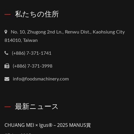
私たちの住所
No. 10, Zhugong 2nd Ln., Renwu Dist., Kaohsiung City
814010, Taiwan
(+886) 7-371-1741
(+886) 7-371-3998
info@foodsmachinery.com
最新ニュース
CHUANG MEI × Igus® – 2025 MANUS賞