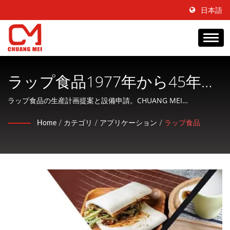
日本語
ラップ食品1977年から45年間
の食品成形、コーティング、
ラップ食品の生産計画提案と設備申請。CHUANG MEI
INDUSTRIAL CO., Ltd.は、水産物加工および調理機械の製造に特
調理機械の製造業者 |
Home
/
カテゴリ
/
アプリケーション
/
ラップ食品
化し、顧客に親切なサービスを提供する会社です。
CHUANG MEI INDUSTRIAL CO.