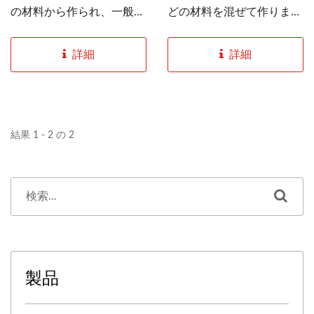
の材料から作られ、一般的
どの材料を混ぜて作りま
に朝食料理として提供され
す。通常、ローストダック
ます。CHUANG...
料理と一緒に食べられま
詳細
詳細
す。CHUANG...
結果 1 - 2 の 2
製品