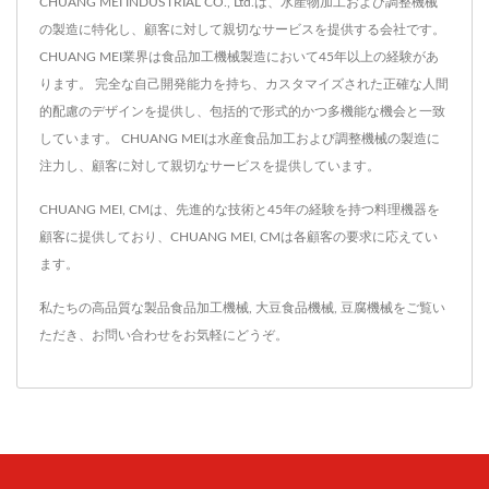
CHUANG MEI INDUSTRIAL CO., Ltd.は、水産物加工および調整機械
の製造に特化し、顧客に対して親切なサービスを提供する会社です。
CHUANG MEI業界は食品加工機械製造において45年以上の経験があ
ります。 完全な自己開発能力を持ち、カスタマイズされた正確な人間
的配慮のデザインを提供し、包括的で形式的かつ多機能な機会と一致
しています。 CHUANG MEIは水産食品加工および調整機械の製造に
注力し、顧客に対して親切なサービスを提供しています。
CHUANG MEI, CMは、先進的な技術と45年の経験を持つ料理機器を
顧客に提供しており、CHUANG MEI, CMは各顧客の要求に応えてい
ます。
私たちの高品質な製品
食品加工機械
,
大豆食品機械
,
豆腐機械
をご覧い
ただき、
お問い合わせ
をお気軽にどうぞ。