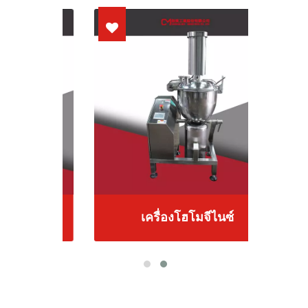
เครื่องโฮโมจีไนซ์