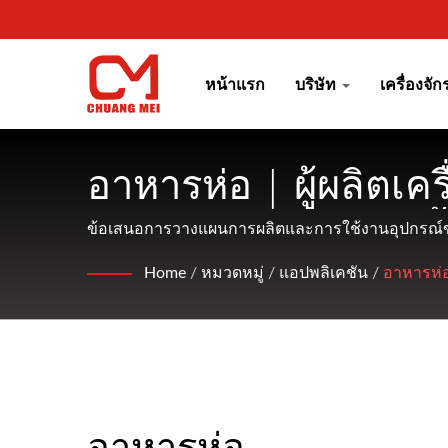
หน้าแรก
บริษัท
เครื่องจั
อาหารห่อ | ผู้ผลิตเค
อาหารมากว่า 45 ปี 
ข้อเสนอการวางแผนการผลิตและการใช้งานอุปกรณ์ของอ
อาหารจากสัตว์น้ำ และให้บริการที่เป็นมิตรกับลูกค้า.
Home
/
หมวดหมู่
/
แอปพลิเคชัน
/
อาหารห่
อาหารห่อ