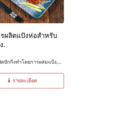
รผลิตแป้งห่อสำหรับ
ง.
ป็ดปักกิ่งทำโดยการผสมแป้ง,...
รายละเอียด
เครื่องโฮโมจีไนซ์
ฟิลเตอร์แบบรีด