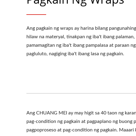
Ang pagkain ng wraps ay harina bilang pangunahin
hilaw na materyal, tinakpan ng iba't ibang palaman,
pamamagitan ng iba't ibang pampalasa at paraan ng
pagluluto, nagiging iba't ibang lasa ng pagkain.
Ang CHUANG MEI ay may higit sa 40 taon ng kara
pag-condition ng pagkain at pagpaplano ng buong pl
pagpoproseso at pag-condition ng pagkain. Maaari