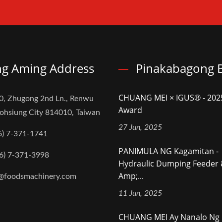
g Aming Address
Pinakabagong B
CHUANG MEI × IGUS® - 20
0, Zhugong 2nd Ln., Renwu
Award
aohsiung City 814010, Taiwan
27 Jun, 2025
6) 7-371-1741
PANIMULA NG Kagamitan -
6) 7-371-3998
Hydraulic Dumping Feeder
Amp;...
@foodsmachinery.com
11 Jun, 2025
CHUANG MEI Ay Nanalo Ng I