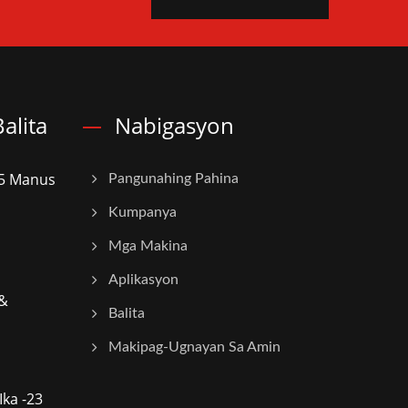
alita
Nabigasyon
25 Manus
Pangunahing Pahina
Kumpanya
Mga Makina
Aplikasyon
 &
Balita
Makipag-Ugnayan Sa Amin
ka -23