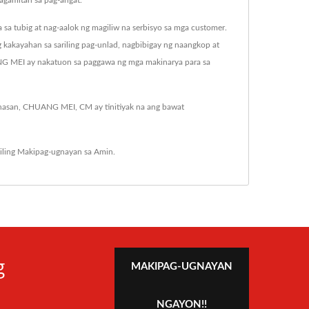
kagamitan sa pag-angat.
 tubig at nag-aalok ng magiliw na serbisyo sa mga customer.
kakayahan sa sariling pag-unlad, nagbibigay ng naangkop at
NG MEI ay nakatuon sa paggawa ng mga makinarya para sa
nasan, CHUANG MEI, CM ay tinitiyak na ang bawat
iling
Makipag-ugnayan sa Amin
.
g
MAKIPAG-UGNAYAN
NGAYON!!