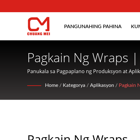
PANGUNAHING PAHINA
KU
Pagkain Ng Wraps |
Pagbuo, Pag-Coat A
Panukala sa Pagpaplano ng Produksyon at Apli
nakatuon sa paggawa ng mga makinarya para sa 
CHUANG MEI INDUS
Home
/
Kategorya
/
Aplikasyon
/
Pagkain 
customer.
Pagkain Ng Wraps