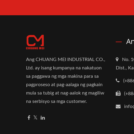
An
Ang CHUANG MEI INDUSTRIAL CO.,
No. 1
Ltd. ay isang kumpanya na nakatuon
Dist., K
sa paggawa ng mga makina para sa
(+88
pagproseso at pag-aalaga ng pagkain
mula sa tubig at nag-aalok ng magiliw
(+88
na serbisyo sa mga customer.
info