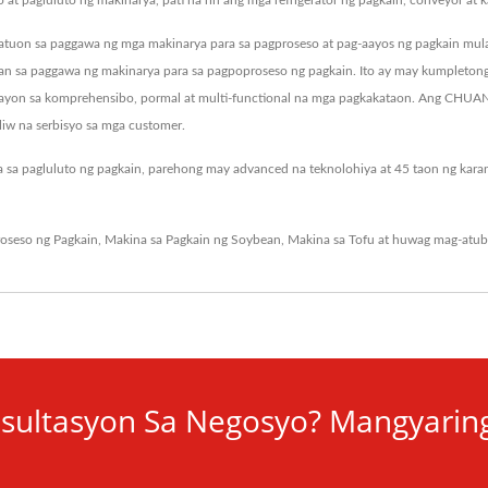
t pagluluto ng makinarya, pati na rin ang mga refrigerator ng pagkain, conveyor at 
n sa paggawa ng mga makinarya para sa pagproseso at pag-aayos ng pagkain mula sa
n sa paggawa ng makinarya para sa pagpoproseso ng pagkain. Ito ay may kumpletong 
aayon sa komprehensibo, pormal at multi-functional na mga pagkakataon. Ang CHUA
liw na serbisyo sa mga customer.
a pagluluto ng pagkain, parehong may advanced na teknolohiya at 45 taon ng kara
oseso ng Pagkain
,
Makina sa Pagkain ng Soybean
,
Makina sa Tofu
at huwag mag-atub
sultasyon Sa Negosyo? Mangyarin