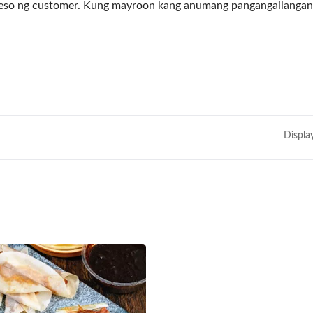
seso ng customer. Kung mayroon kang anumang pangangailanga
Displa