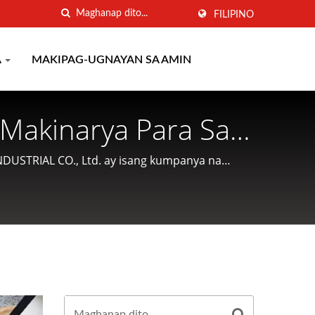
FILIPINO
A
MAKIPAG-UGNAYAN SA AMIN
Makinarya Para Sa
ula Noong 1977 |
DUSTRIAL CO., Ltd. ay isang kumpanya na
ag-aalok ng magiliw na serbisyo sa mga