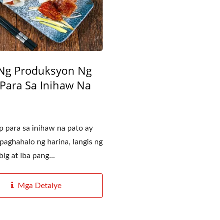
 Ng Produksyon Ng
Para Sa Inihaw Na
 para sa inihaw na pato ay
paghahalo ng harina, langis ng
big at iba pang...
mogenizing Machine
Roller Extruding Filt
Mga Detalye