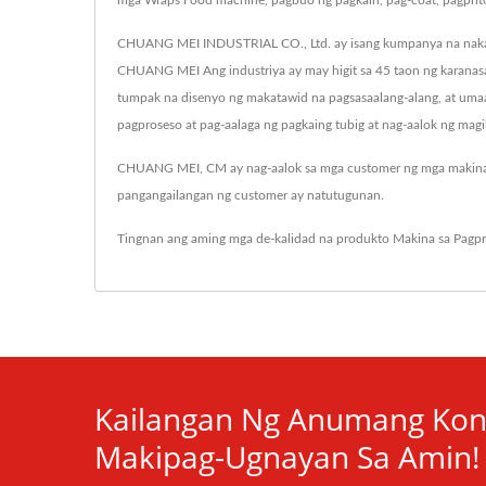
mga Wraps Food machine, pagbuo ng pagkain, pag-coat, pagprito a
CHUANG MEI INDUSTRIAL CO., Ltd. ay isang kumpanya na nakatuo
CHUANG MEI Ang industriya ay may higit sa 45 taon ng karanasa
tumpak na disenyo ng makatawid na pagsasaalang-alang, at um
pagproseso at pag-aalaga ng pagkaing tubig at nag-aalok ng magi
CHUANG MEI, CM ay nag-aalok sa mga customer ng mga makina s
pangangailangan ng customer ay natutugunan.
Tingnan ang aming mga de-kalidad na produkto
Makina sa Pagpr
Kailangan Ng Anumang Kon
Makipag-Ugnayan Sa Amin!