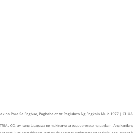
kina Para Sa Pagbuo, Pagbabalot At Pagluluto Ng Pagkain Mula 1977 | CH
AL CO. ay isang tagagawa ng makinarya sa pagpoproseso ng pagkain. Ang kanilang