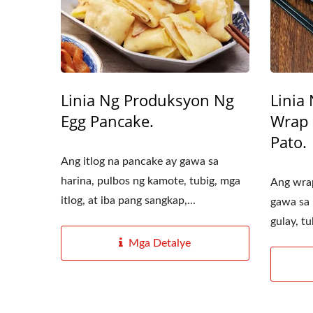
Linia Ng Produksyon Ng
Linia
Egg Pancake.
Wrap 
Pato.
Ang itlog na pancake ay gawa sa
harina, pulbos ng kamote, tubig, mga
Ang wrap
itlog, at iba pang sangkap,...
gawa sa 
gulay, tu
Roller Extruding Filter
Ho
Mga Detalye