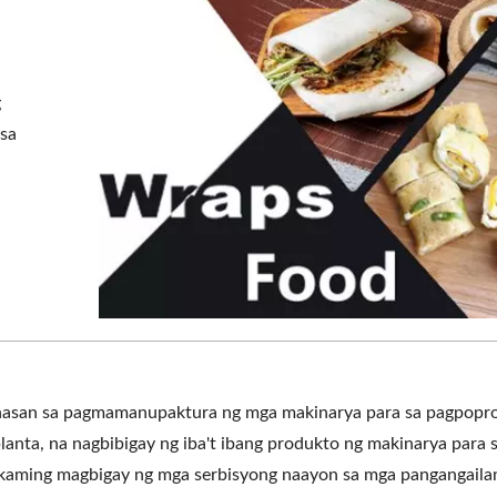
g
 sa
nasan sa pagmamanupaktura ng mga makinarya para sa pagpopro
anta, na nagbibigay ng iba't ibang produkto ng makinarya para 
 kaming magbigay ng mga serbisyong naayon sa mga pangangaila