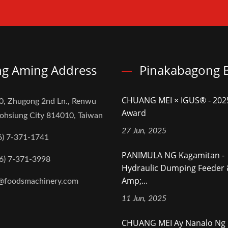
g Aming Address
Pinakabagong B
CHUANG MEI × IGUS® - 20
0, Zhugong 2nd Ln., Renwu
Award
aohsiung City 814010, Taiwan
27 Jun, 2025
6) 7-371-1741
PANIMULA NG Kagamitan -
6) 7-371-3998
Hydraulic Dumping Feeder
Amp;...
@foodsmachinery.com
11 Jun, 2025
CHUANG MEI Ay Nanalo Ng I