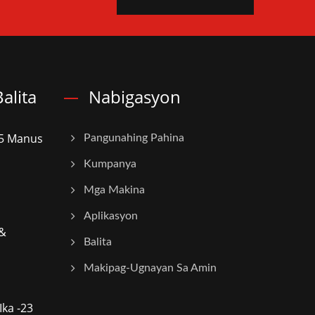
alita
Nabigasyon
25 Manus
Pangunahing Pahina
Kumpanya
Mga Makina
Aplikasyon
 &
Balita
Makipag-Ugnayan Sa Amin
ka -23