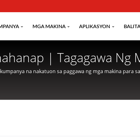
MPANYA
MGA MAKINA
APLIKASYON
BALIT
hahanap | Tagagawa Ng M
Pagkain Na Nakabase Sa
 kumpanya na nakatuon sa paggawa ng mga makina para sa 
ga customer.
.