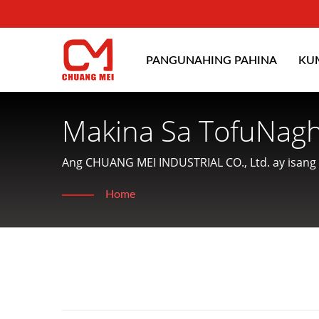
PANGUNAHING PAHINA
KU
Makina Sa TofuNag
Sa Pagproseso Ng 
Ang CHUANG MEI INDUSTRIAL CO., Ltd. ay isang
tubig at nag-aalok ng magiliw na serbisyo sa m
MEI INDUSTRIAL CO
Home