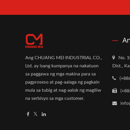
An
Ang CHUANG MEI INDUSTRIAL CO.,
No. 1
Ltd. ay isang kumpanya na nakatuon
Dist., K
sa paggawa ng mga makina para sa
(+88
pagproseso at pag-aalaga ng pagkain
mula sa tubig at nag-aalok ng magiliw
(+88
na serbisyo sa mga customer.
info