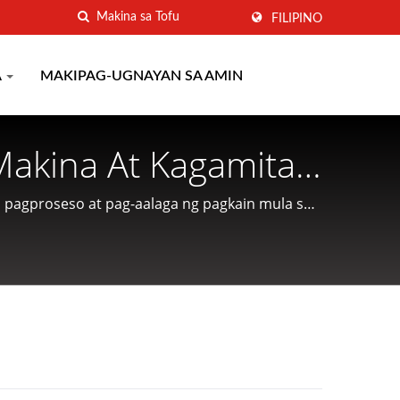
FILIPINO
A
MAKIPAG-UGNAYAN SA AMIN
akina At Kagamitan
 Taiwan | CHUANG
pagproseso at pag-aalaga ng pagkain mula sa