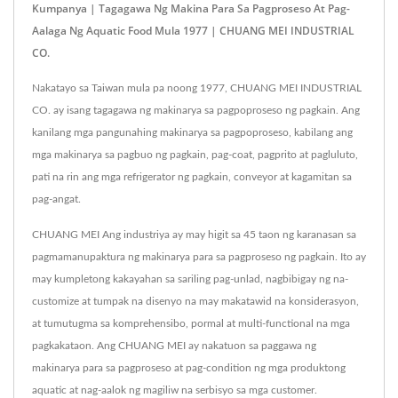
Kumpanya | Tagagawa Ng Makina Para Sa Pagproseso At Pag-
Aalaga Ng Aquatic Food Mula 1977 | CHUANG MEI INDUSTRIAL
CO.
Nakatayo sa Taiwan mula pa noong 1977, CHUANG MEI INDUSTRIAL
CO. ay isang tagagawa ng makinarya sa pagpoproseso ng pagkain. Ang
kanilang mga pangunahing makinarya sa pagpoproseso, kabilang ang
mga makinarya sa pagbuo ng pagkain, pag-coat, pagprito at pagluluto,
pati na rin ang mga refrigerator ng pagkain, conveyor at kagamitan sa
pag-angat.
CHUANG MEI Ang industriya ay may higit sa 45 taon ng karanasan sa
pagmamanupaktura ng makinarya para sa pagproseso ng pagkain. Ito ay
may kumpletong kakayahan sa sariling pag-unlad, nagbibigay ng na-
customize at tumpak na disenyo na may makatawid na konsiderasyon,
at tumutugma sa komprehensibo, pormal at multi-functional na mga
pagkakataon. Ang CHUANG MEI ay nakatuon sa paggawa ng
makinarya para sa pagproseso at pag-condition ng mga produktong
aquatic at nag-aalok ng magiliw na serbisyo sa mga customer.