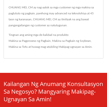
CHUANG MEI, CM ay nag-aalok sa mga customer ng mga makina sa
pagluluto ng pagkain, parehong may advanced na teknolohiya at 45
taon ng karanasan, CHUANG MEI, CM ay tinitiyak na ang bawat
pangangailangan ng customer ay natutugunan.
Tingnan ang aming mga de-kalidad na produkto
Makina sa Pagproseso ng Pagkain
,
Makina sa Pagkain ng Soybean
,
Makina sa Tofu
at huwag mag-atubiling
Makipag-ugnayan sa Amin
.
Kailangan Ng Anumang Konsultasyon
Sa Negosyo? Mangyaring Makipag-
Ugnayan Sa Amin!