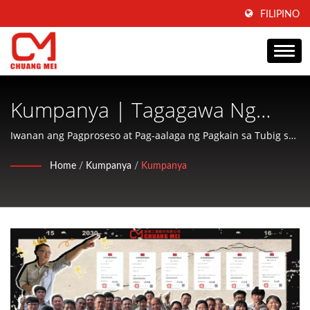
FILIPINO
Kumpanya | Tagagawa Ng
Makina Para Sa Pagproseso At
Iwanan ang Pagproseso at Pag-aalaga ng Pagkain sa Tubig sa
CHUANG MEI
Pag-Aalaga Ng Aquatic Food
Home
/
Kumpanya
/
Kumpanya
Mula 1977 | CHUANG MEI
INDUSTRIAL CO.