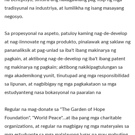
tradisyunal na industriya, at lumilikha ng isang masayang
negosyo.
Sa propesyonal na aspeto, patuloy kaming nag-de-develop
at nag-iinnovate ng mga produkto, pinalawak ang saklaw ng
pananaliksik at pag-unlad sa iba't ibang makinarya ng
pagkain, at aktibong nag-de-develop ng iba't ibang patent
ng makinarya ng pagkain; aktibong nakikipagtulungan sa
mga akademikong yunit, tinutupad ang mga responsibilidad
sa lipunan, at nagbibigay ng mga pagkakataon sa mga
estudyanteng nasa bokasyonal na paaralan na
Regular na mag-donate sa "The Garden of Hope
Foundation", "World Peace"...at iba pang mga charitable
organizations, at regular na magbigay ng mga materyales sa
mga estudyante sa mga malalayong lugar na may mabuting