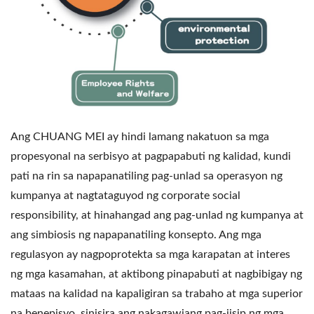
Ang CHUANG MEI ay hindi lamang nakatuon sa mga
propesyonal na serbisyo at pagpapabuti ng kalidad, kundi
pati na rin sa napapanatiling pag-unlad sa operasyon ng
kumpanya at nagtataguyod ng corporate social
responsibility, at hinahangad ang pag-unlad ng kumpanya at
ang simbiosis ng napapanatiling konsepto. Ang mga
regulasyon ay nagpoprotekta sa mga karapatan at interes
ng mga kasamahan, at aktibong pinapabuti at nagbibigay ng
mataas na kalidad na kapaligiran sa trabaho at mga superior
na benepisyo, sinisira ang nakagawiang pag-iisip ng mga