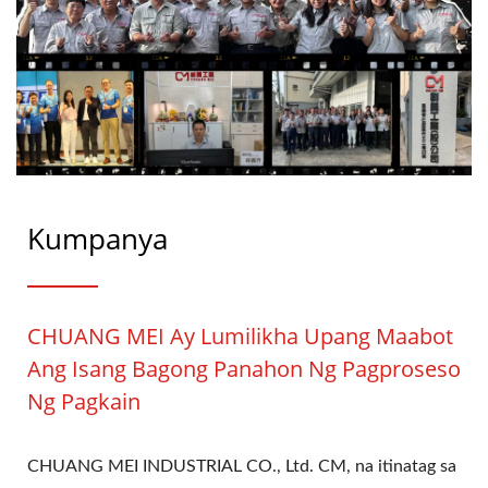
Kumpanya
CHUANG MEI Ay Lumilikha Upang Maabot
Ang Isang Bagong Panahon Ng Pagproseso
Ng Pagkain
CHUANG MEI INDUSTRIAL CO., Ltd. CM, na itinatag sa