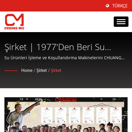
TÜRKÇE
Şirket | 1977'den Beri Su
Ürünleri İşleme Ve
Su Ürünleri İşleme ve Koşullandırma Makinelerini CHUANG
MEI'ye bırakın.
Koşullandırma Makineleri
Home
/
Şirket
/
Şirket
Üreticisi | CHUANG MEI
INDUSTRIAL CO.