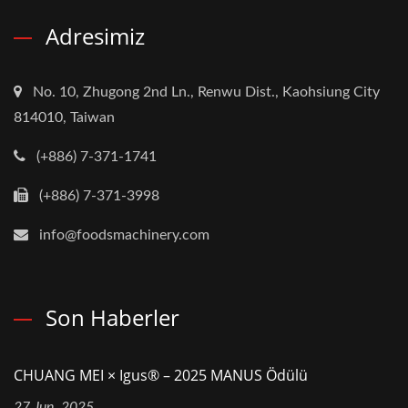
Adresimiz
No. 10, Zhugong 2nd Ln., Renwu Dist., Kaohsiung City
814010, Taiwan
(+886) 7-371-1741
(+886) 7-371-3998
info@foodsmachinery.com
Son Haberler
CHUANG MEI × Igus® – 2025 MANUS Ödülü
27 Jun, 2025