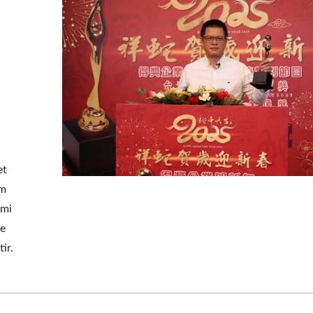
et
am
imi
ve
ir.