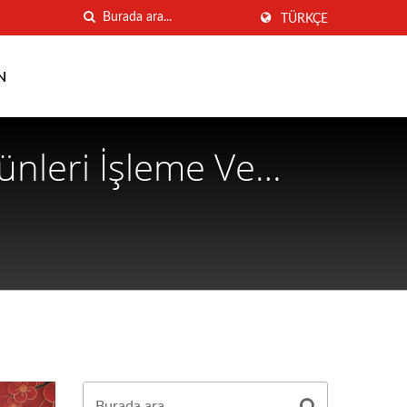
TÜRKÇE
N
ünleri İşleme Ve
NG MEI INDUSTRIAL