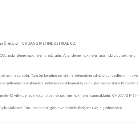
esi Üreticisi | CHUANG MEI INDUSTRIAL CO.
ıda işleme makineleri üreticisidir. Ana işleme makineleri arasında gıda şekillendirm
eneyime sahiptir. Tam bir kendine geliştirme yeteneğine sahip olup, özelleştirilmiş v
e ve koşullandırma makineleri üretimine odaklanmakta ve müşterilere dostane hizmetler
 de 45 yıllık deneyime sahip yemek pişirme makineleri sunmaktadır, CHUANG MEI, CM
 Gıda Makinesi
,
Tofu Makineleri
görün ve
Bizimle İletişime Geçin
çekinmeden.