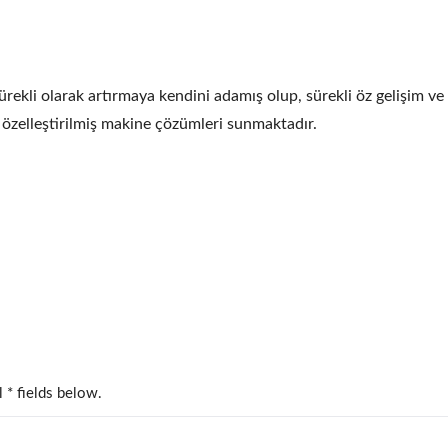
ojenleştirme Makinesi
Rulolu Ekstrüzyon Filt
ekli olarak artırmaya kendini adamış olup, sürekli öz gelişim ve
 ve özelleştirilmiş makine çözümleri sunmaktadır.