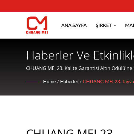
ANA SAYFA
ŞIRKET
MA
Haberler Ve Etkinlik
Koşullandırma Maki
CHUANG MEI 23. Kalite Garantisi Altın Ödülü'ne k
CO.
Home
/
Haberler
/
CHUANG MEI 23. Tayvan 
CHUANG MEI 23.