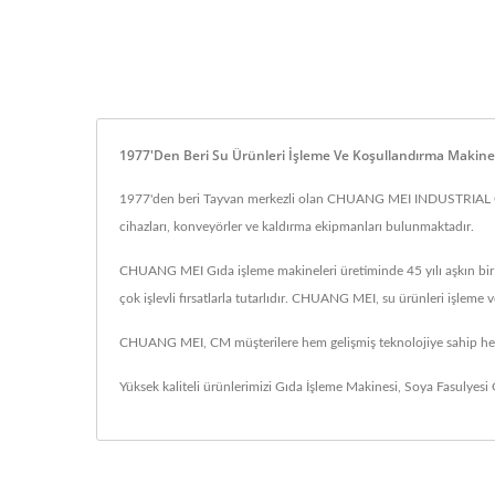
1977'den Beri Su Ürünleri İşleme Ve Koşullandırma Makin
1977'den beri Tayvan merkezli olan CHUANG MEI INDUSTRIAL CO., g
cihazları, konveyörler ve kaldırma ekipmanları bulunmaktadır.
CHUANG MEI Gıda işleme makineleri üretiminde 45 yılı aşkın bir d
çok işlevli fırsatlarla tutarlıdır. CHUANG MEI, su ürünleri işlem
CHUANG MEI, CM müşterilere hem gelişmiş teknolojiye sahip hem
Yüksek kaliteli ürünlerimizi
Gıda İşleme Makinesi
,
Soya Fasulyesi