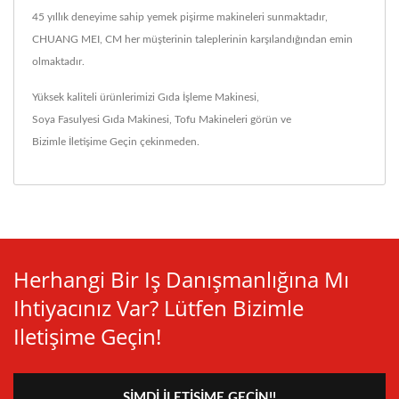
45 yıllık deneyime sahip yemek pişirme makineleri sunmaktadır,
CHUANG MEI, CM her müşterinin taleplerinin karşılandığından emin
olmaktadır.
Yüksek kaliteli ürünlerimizi
Gıda İşleme Makinesi
,
Soya Fasulyesi Gıda Makinesi
,
Tofu Makineleri
görün ve
Bizimle İletişime Geçin
çekinmeden.
Herhangi Bir Iş Danışmanlığına Mı
Ihtiyacınız Var? Lütfen Bizimle
Iletişime Geçin!
ŞIMDI İLETIŞIME GEÇIN!!