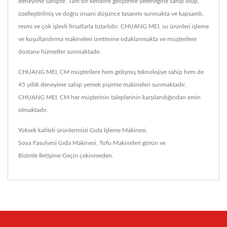
deneyime sahiptir. Tam bir kendine geliştirme yeteneğine sahip olup,
özelleştirilmiş ve doğru insani düşünce tasarımı sunmakta ve kapsamlı,
resmi ve çok işlevli fırsatlarla tutarlıdır. CHUANG MEI, su ürünleri işleme
ve koşullandırma makineleri üretimine odaklanmakta ve müşterilere
dostane hizmetler sunmaktadır.
CHUANG MEI, CM müşterilere hem gelişmiş teknolojiye sahip hem de
45 yıllık deneyime sahip yemek pişirme makineleri sunmaktadır,
CHUANG MEI, CM her müşterinin taleplerinin karşılandığından emin
olmaktadır.
Yüksek kaliteli ürünlerimizi
Gıda İşleme Makinesi
,
Soya Fasulyesi Gıda Makinesi
,
Tofu Makineleri
görün ve
Bizimle İletişime Geçin
çekinmeden.