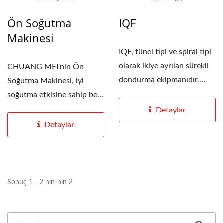
Ön Soğutma
IQF
Makinesi
IQF, tünel tipi ve spiral tipi
olarak ikiye ayrılan sürekli
CHUANG MEI'nin Ön
dondurma ekipmanıdır.
Soğutma Makinesi, iyi
Üretim...
soğutma etkisine sahip beş
katmanlı T-net konveyör...
Detaylar
Detaylar
Sonuç 1 - 2 nın-nin 2