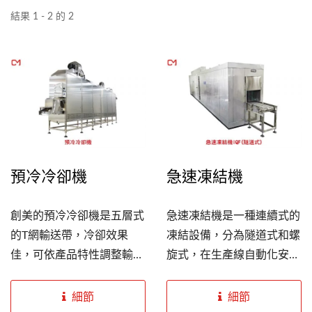
結果 1 - 2 的 2
預冷冷卻機
急速凍結機
創美的預冷冷卻機是五層式
急速凍結機是一種連續式的
的T網輸送帶，冷卻效果
凍結設備，分為隧道式和螺
佳，可依產品特性調整輸送
旋式，在生產線自動化安排
帶速度，本機不僅風速強，
極為容易，可大幅減少使用
對流、冷卻效果佳，且設計
人力、提高生產率，且改良
細節
細節