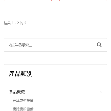
可開關的門板，方便清洗。
後的設備不僅體積大幅縮
小，還達到長時間運轉免除
霜，更可在工廠組裝即可；
操作面板簡單，採用電子晶
結果 1 - 2 的 2
片積板控制迴路，可顯示運
轉情形(庫內溫度、製成時
間、異常顯示)，讓操作人
員充份了解運轉情形；減少
傳統軌道，能大幅減少輸送
帶間距，集中冷卻效果，以
達到理想段積。
產品類別
食品機械
充填成型設備
裹漿裹粉設備