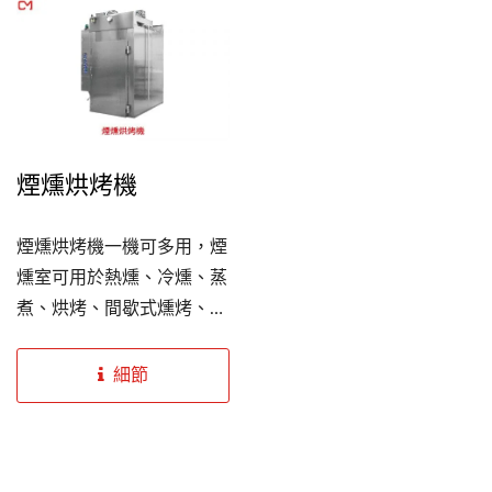
更均勻，亦能保持工作環境
開放式設計，能方便檢視各
的較低溫度，且燒烤機中加
部位細節，在清洗方面更是
入了風扇及過熱蒸氣，當風
以高衝力的噴嘴設計來沖洗
經過熱源混合蒸氣再透過細
輸送帶，能節省時間帶來高
孔噴出的熱氣，可有效加熱
效率及高生產量。
煙燻烘烤機
到食物中心點，同時還能鎖
住食材水份保留多汁口感和
外觀上色均勻，想烤出美味
煙燻烘烤機一機可多用，煙
多汁的美食就找創美工業。
燻室可用於熱燻、冷燻、蒸
煮、烘烤、間歇式燻烤、乾
燥、冷卻等多功能，面板以
微電晶片做控制，有99組操
細節
作設定記憶，每組可執行90
個步驟，方便使用者操作設
定，且加熱能源使用電熱管