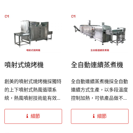
噴射式燒烤機
全自動連續蒸煮機
創美的噴射式燒烤機採獨特
全自動連續蒸煮機採全自動
的上下噴射式熱風循環系
連續方式生產，以多段溫度
統，熱風噴射技術能有效鎖
控制加熱，可依產品做不同
住食物水分，且內置鼓風機
加熱程序及蒸煮速度，且本
與氣體燃燒器，能使加熱速
機使用網孔輸送帶，通氣性
細節
細節
度為傳統烤箱的三倍，產品
良好不容易聚積水滴，能使
口感嫩脆、高效節能、烘烤
產品各部位均勻受熱，並採