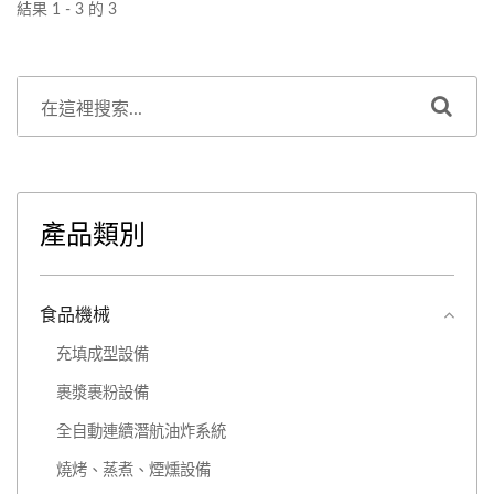
或蒸氣方式加熱，在系統內
結果 1 - 3 的 3
得到充份使用，降低能源費
用。發煙機可採用磨擦及電
熱方式，能產生自然煙燻香
味增添令人垂涎的煙燻色。
產品類別
食品機械
充填成型設備
裹漿裹粉設備
全自動連續潛航油炸系統
燒烤、蒸煮、煙燻設備