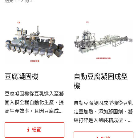
結果 1 - 2 的 2
豆腐凝固機
自動豆腐凝固成型
機
豆腐凝固機從豆乳進入至凝
固入模全程自動化生產，提
自動豆腐凝固成型機從豆乳
高生產效率，且因豆腐成型
定量加熱、添加凝固劑、凝
的好壞與凝固有很大的關聯
結打碎進入到裝箱成型、脫
性，所以本機在凝固劑添加
水壓榨及豆腐切塊成型完全
細節
時機、凝固劑攪拌速度、攪
自動連續化，輕鬆作業達成