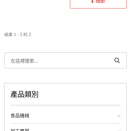
細節
拌時間長短及凝固時間長
製品品質均一，且自動豆腐
短，均可隨製程需求搭配製
連續凝固、壓台、切型可依
作。豆腐凝固機的氣缸及氣
彈性需求製作，以提高工作
閥在各部位都有使用，水及
生產能力。整個生產流程操
結果 1 - 2 的 2
濕氣不會導致產生故障，且
作只需兩名操作人員，改善
攪拌桶可將豆乳與凝固劑充
以往傳統且耗時的作業流
分攪拌混合均勻，可簡單拆
程，並採自動定位及自動切
除、方便清洗，達衛生標
塊，隔絕人員接觸所帶來的
準。
污染，且可簡單拆除凝固桶
方便清洗，達衛生標準。
產品類別
食品機械