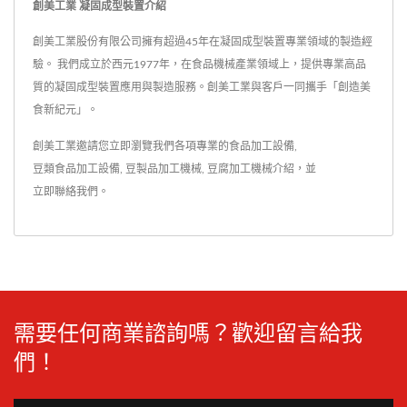
創美工業 凝固成型裝置介紹
創美工業股份有限公司擁有超過45年在凝固成型裝置專業領域的製造經
驗。 我們成立於西元1977年，在食品機械產業領域上，提供專業高品
質的凝固成型裝置應用與製造服務。創美工業與客戶一同攜手「創造美
食新紀元」。
創美工業邀請您立即瀏覽我們各項專業的
食品加工設備
,
豆類食品加工設備
,
豆製品加工機械
,
豆腐加工機械
介紹，並
立即聯絡我們
。
需要任何商業諮詢嗎？歡迎留言給我
們！