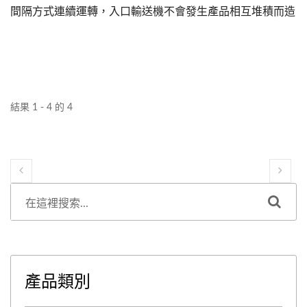
間隔方式連續運轉，入口輸送機不會發生產品相互堆積而造
成殺菌效果不良，達到連續生產的便利及效率，且商品符合
衛生標準保存性良好，適合長距離運輸與大量生產，更使用
冷水及熱水以循環方式降低能源耗費，減少溫度失調而影響
產品品質。
結果 1 - 4 的 4
產品類別