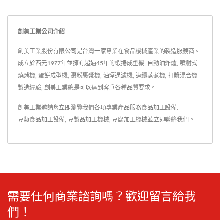
創美工業公司介紹
創美工業股份有限公司是台灣一家專業在食品機械產業的製造服務商。
成立於西元1977年並擁有超過45年的蝦捲成型機, 自動油炸爐, 噴射式
燒烤機, 蛋餅成型機, 裹粉裹漿機, 油煙過濾機, 連續蒸煮機, 打漿混合機
製造經驗, 創美工業總是可以達到客戶各種品質要求。
創美工業邀請您立即瀏覽我們各項專業產品服務
食品加工設備
,
豆類食品加工設備
,
豆製品加工機械
,
豆腐加工機械
並
立即聯絡我們
。
需要任何商業諮詢嗎？歡迎留言給我
們！