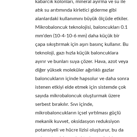
kabarcık kolonları, mineral ayırma ve su ile
atık su arıtımında kirletici giderme gibi
alanlardaki kullanımını büyük ölçüde etkiler.
Mikrobaloncuk teknolojisi, baloncukları 0.1
mm'den (10-4-10-6 mm) daha küçük bir
çapa sıkıştırmak için aşırı basınç kullanır. Bu
teknoloji, gazı hızla küçük baloncuklara
ayırır ve bunları suya çözer. Hava, azot veya
diğer yüksek moleküler ağırlıklı gazlar
baloncukların içinde hapsolur ve daha sonra
istenen etkiyi elde etmek için sistemde çok
sayıda mikrobaloncuk oluşturmak üzere
serbest bırakılır. Sıvı içinde,
mikrobaloncukların içsel yırtılması güçlü
mekanik kuvvet, oksidasyon reduksiyon
potansiyeli ve hücre lizisi oluşturur, bu da