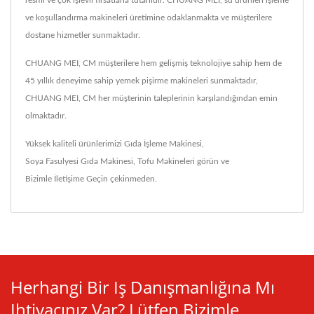
resmi ve çok işlevli fırsatlarla tutarlıdır. CHUANG MEI, su ürünleri işleme
ve koşullandırma makineleri üretimine odaklanmakta ve müşterilere
dostane hizmetler sunmaktadır.
CHUANG MEI, CM müşterilere hem gelişmiş teknolojiye sahip hem de
45 yıllık deneyime sahip yemek pişirme makineleri sunmaktadır,
CHUANG MEI, CM her müşterinin taleplerinin karşılandığından emin
olmaktadır.
Yüksek kaliteli ürünlerimizi
Gıda İşleme Makinesi
,
Soya Fasulyesi Gıda Makinesi
,
Tofu Makineleri
görün ve
Bizimle İletişime Geçin
çekinmeden.
Herhangi Bir Iş Danışmanlığına Mı
Ihtiyacınız Var? Lütfen Bizimle