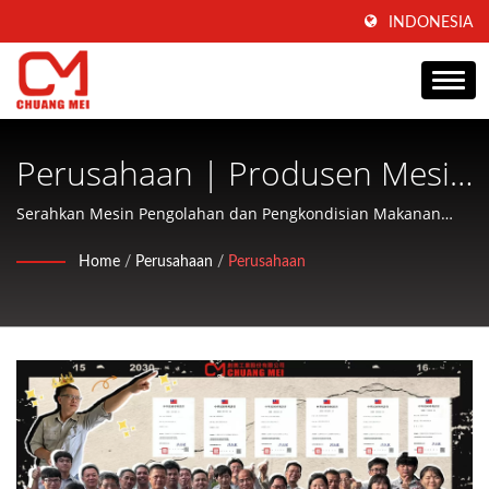
INDONESIA
Perusahaan | Produsen Mesin
Pengolahan Dan
Serahkan Mesin Pengolahan dan Pengkondisian Makanan
Akuatik kepada CHUANG MEI
Pengkondisian Makanan
Home
/
Perusahaan
/
Perusahaan
Akuatik Sejak 1977 | CHUANG
MEI INDUSTRIAL CO.