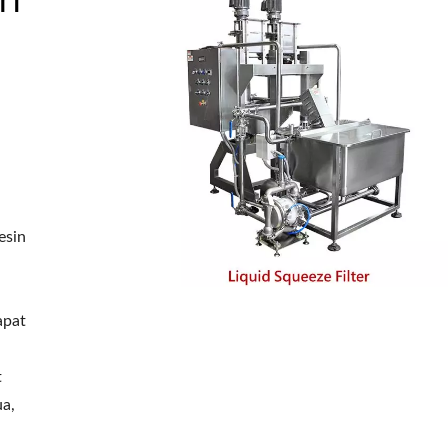
esin
apat
t
ua,