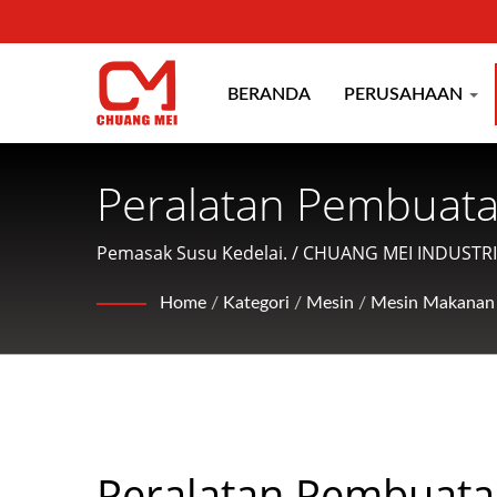
BERANDA
PERUSAHAAN
Peralatan Pembuata
Kedelai, Pembuat Su
Pemasak Susu Kedelai. / CHUANG MEI INDUSTRI
akuatik serta menawarkan layanan ramah kepa
Peralatan Pengola
Home
/
Kategori
/
Mesin
/
Mesin Makanan 
INDUSTRIAL CO.
Peralatan Pembuat