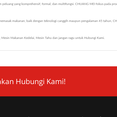
gan peluang yang komprehensif, formal, dan multifungsi. CHUANG MEI fokus pada pr
emasak makanan, baik dengan teknologi canggih maupun pengalaman 45 tahun, C
,
Mesin Makanan Kedelai
,
Mesin Tahu
dan jangan ragu untuk
Hubungi Kami
.
lakan Hubungi Kami!