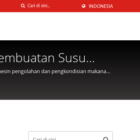
INDONESIA
Pembuatan Susu
 Produsen Mesin &
 mesin pengolahan dan pengkondisian makanan
iwan | CHUANG MEI