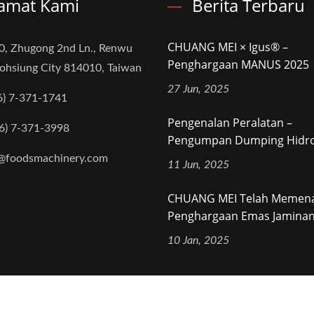
amat Kami
Berita Terbaru
CHUANG MEI × Igus® –
0, Zhugong 2nd Ln., Renwu
Penghargaan MANUS 2025
aohsiung City 814010, Taiwan
27 Jun, 2025
6) 7-371-1741
Pengenalan Peralatan –
6) 7-371-3998
Pengumpan Dumping Hidroli
@foodsmachinery.com
11 Jun, 2025
CHUANG MEI Telah Memen
Penghargaan Emas Jaminan.
10 Jan, 2025