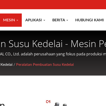
MESIN
APLIKASI
BERITA
HUBUNGI KAMI
n Susu Kedelai - Mesin 
su Kedelai, Penggiling |
AL CO., Ltd. adalah perusahaan yang fokus pada produksi
da pelanggan.
han Makanan Berbasis Ta
Kedelai
/
Peralatan Pembuatan Susu Kedelai
an