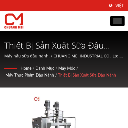
VIỆT
Thiết Bị Sản Xuất Sữa Đậu
Nành - Máy Sản Xuất Sữa Đậu
Máy nấu sữa đậu nành. / CHUANG MEI INDUSTRIAL CO., Ltd.
là một công ty chuyên sản xuất máy móc chế biến và điều
Nành, Máy Làm Sữa Đậu Nành,
Home
/
Danh Mục
/
Máy Móc
/
chỉnh thực phẩm thủy sản và cung cấp dịch vụ thân thiện cho
Máy Thực Phẩm Đậu Nành
/
Thiết Bị Sản Xuất Sữa Đậu Nành
Máy Xay | Nhà Sản Xuất Máy
khách hàng.
Móc Và Thiết Bị Chế Biến Thực
Phẩm Có Trụ Sở Tại Đài Loan |
CHUANG MEI INDUSTRIAL CO.