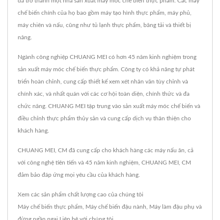
đã trở thành một nhà sản xuất máy móc chế biến thực phẩm. Các máy
chế biến chính của họ bao gồm máy tạo hình thực phẩm, máy phủ,
máy chiên và nấu, cũng như tủ lạnh thực phẩm, băng tải và thiết bị
nâng.
Ngành công nghiệp CHUANG MEI có hơn 45 năm kinh nghiệm trong
sản xuất máy móc chế biến thực phẩm. Công ty có khả năng tự phát
triển hoàn chỉnh, cung cấp thiết kế xem xét nhân văn tùy chỉnh và
chính xác, và nhất quán với các cơ hội toàn diện, chính thức và đa
chức năng. CHUANG MEI tập trung vào sản xuất máy móc chế biến và
điều chỉnh thực phẩm thủy sản và cung cấp dịch vụ thân thiện cho
khách hàng.
CHUANG MEI, CM đã cung cấp cho khách hàng các máy nấu ăn, cả
với công nghệ tiên tiến và 45 năm kinh nghiệm, CHUANG MEI, CM
đảm bảo đáp ứng mọi yêu cầu của khách hàng.
Xem các sản phẩm chất lượng cao của chúng tôi
Máy chế biến thực phẩm
,
Máy chế biến đậu nành
,
Máy làm đậu phụ
và
đừng ngần ngại
Liên hệ với chúng tôi
.