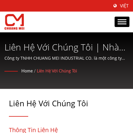
VIỆT
Liên Hệ Với Chúng Tôi | Nhà
Sản Xuất Máy Chế Biến Và
Công ty TNHH CHUANG MEI INDUSTRIAL CO. là một công ty
chuyên sản xuất máy móc chế biến và điều chỉnh thực phẩm
Điều Chỉnh Thực Phẩm Thủy
Home
/
Liên Hệ Với Chúng Tôi
thủy sản và cung cấp dịch vụ thân thiện cho khách hàng.
Sản Từ Năm 1977 | CHUANG
MEI INDUSTRIAL CO.
Liên Hệ Với Chúng Tôi
Thông Tin Liên Hệ