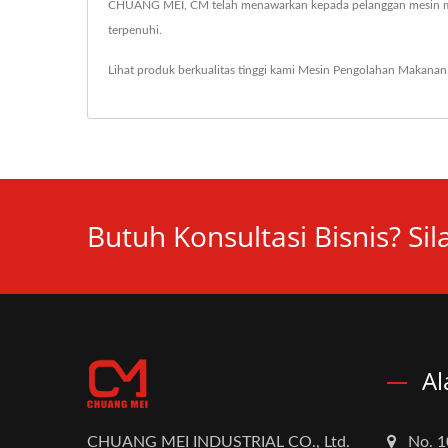
CHUANG MEI, CM telah menawarkan kepada pelanggan mesin m
terpenuhi.
Lihat produk berkualitas tinggi kami
Mesin Pengolahan Makanan
Butuh Konsultasi Bisnis? Si
Al
CHUANG MEI INDUSTRIAL CO., Ltd.
No. 1