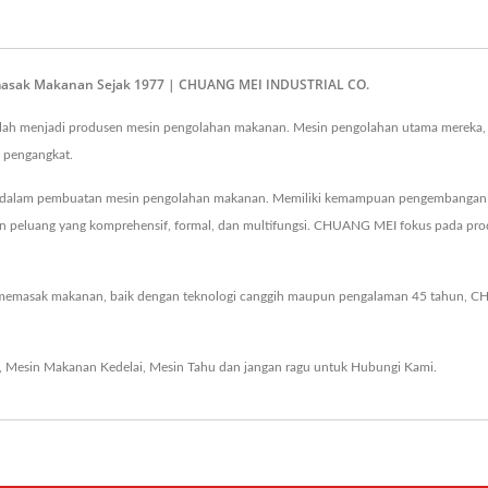
masak Makanan Sejak 1977 | CHUANG MEI INDUSTRIAL CO.
lah menjadi produsen mesin pengolahan makanan. Mesin pengolahan utama mereka,
 pengangkat.
n dalam pembuatan mesin pengolahan makanan. Memiliki kemampuan pengembangan d
gan peluang yang komprehensif, formal, dan multifungsi. CHUANG MEI fokus pada pr
emasak makanan, baik dengan teknologi canggih maupun pengalaman 45 tahun, C
,
Mesin Makanan Kedelai
,
Mesin Tahu
dan jangan ragu untuk
Hubungi Kami
.