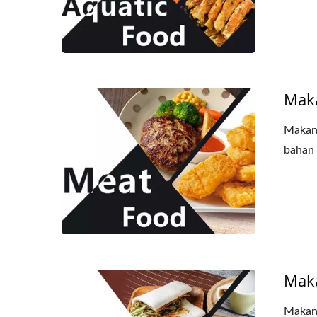
Mak
Makana
bahan 
Filter Ekstrusi Rol
Mak
Makana