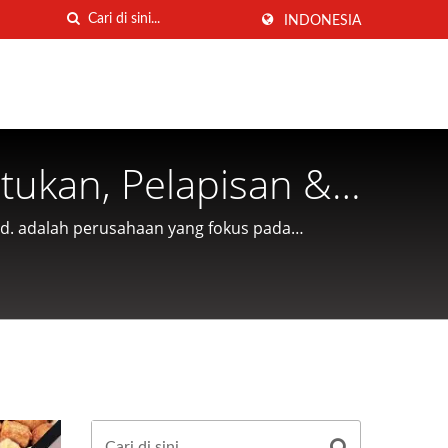
INDONESIA
tukan, Pelapisan &
I INDUSTRIAL CO.
td. adalah perusahaan yang fokus pada
 pelanggan.