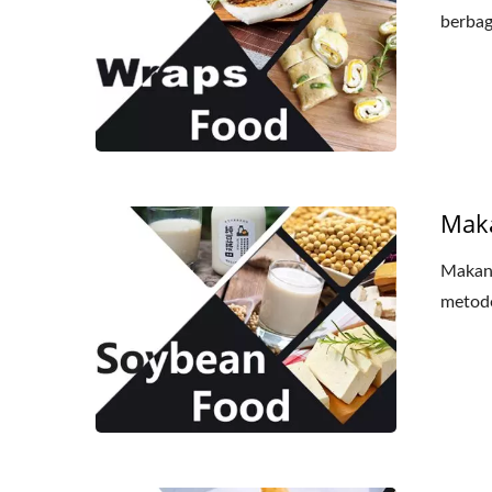
berbaga
Mak
Makana
metode