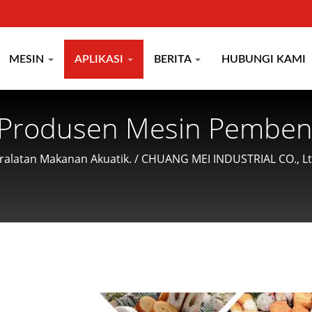
MESIN
APLIKASI
BERITA
HUBUNGI KAMI
n Produsen Mesin Pemben
ejak 1977 | CHUANG ME
eralatan Makanan Akuatik. / CHUANG MEI INDUSTRIAL CO., L
 makanan akuatik serta menawarkan layanan ramah kepada