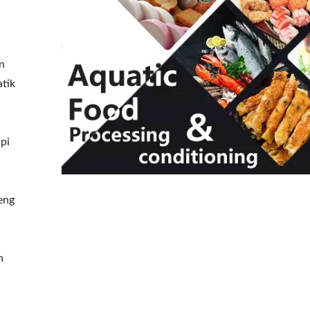
n
tik
pi
eng
n