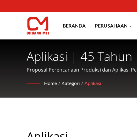
BERANDA
PERUSAHAAN
Aplikasi | 45 Tahu
Memasak Makanan S
Proposal Perencanaan Produksi dan Aplikasi P
produksi mesin pengolahan dan pengkondisian
Home
/
Kategori
/
Aplikasi
Aplikasi