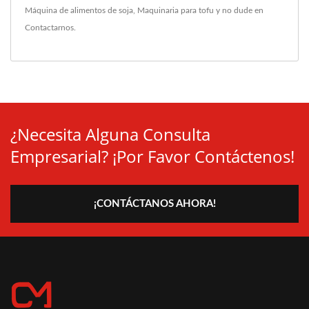
Máquina de alimentos de soja
,
Maquinaria para tofu
y no dude en
Contactarnos
.
¿Necesita Alguna Consulta
Empresarial? ¡Por Favor Contáctenos!
¡CONTÁCTANOS AHORA!