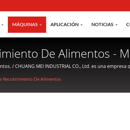
A
MÁQUINAS
APLICACIÓN
NOTICIAS
C
miento De Alimentos - 
asa, Máquina De Recubri
ntos. / CHUANG MEI INDUSTRIAL CO., Ltd. es una empresa q
imentos acuáticos y en ofrecer servicios amigables a los cl
miento De Migas | Fabr
 Recubrimiento De Alimentos
samiento De Alimentos C
TRIAL CO.