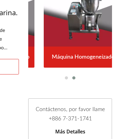
arina.
 de
e
o...
odillo
Máquina Homogeneizadora
Filtr
Contáctenos, por favor llame
+886 7-371-1741
Más Detalles