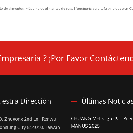
o de alimentos
,
Máquina de alimentos de soja
,
Maquinaria para tofu
y no dude en
Co
Empresarial? ¡Por Favor Contácteno
estra Dirección
Últimas Noticia
CHUANG MEI × Igus® – Pre
0, Zhugong 2nd Ln., Renwu
MANUS 2025
aohsiung City 814010, Taiwan