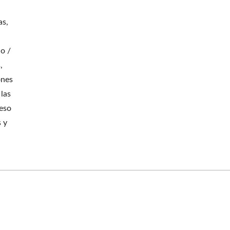
as,
do /
,
ones
las
ceso
s y