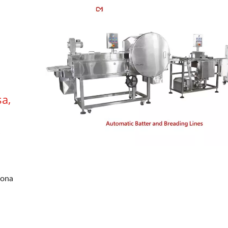
a,
o
iona