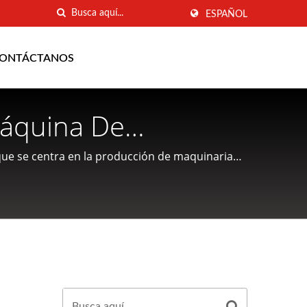
ESPAÑOL
ONTÁCTANOS
Máquina De
miento De Harina,
ue se centra en la producción de maquinaria
ientes.
icante De Máquinas
on Sede En Taiwán |