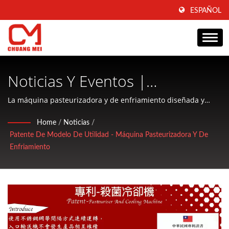
ESPAÑOL
Noticias Y Eventos |
Fabricante De Maquinaria
La máquina pasteurizadora y de enfriamiento diseñada y
desarrollada por CHUANG MEI.
Para Procesamiento Y
Home
/
Noticias
/
Patente De Modelo De Utilidad - Máquina Pasteurizadora Y De
Condicionamiento De
Enfriamiento
Alimentos Acuáticos Desde
1977 | CHUANG MEI
INDUSTRIAL CO.