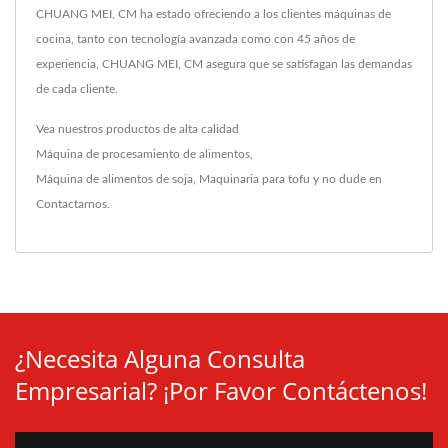
CHUANG MEI, CM ha estado ofreciendo a los clientes máquinas de
cocina, tanto con tecnología avanzada como con 45 años de
experiencia, CHUANG MEI, CM asegura que se satisfagan las demandas
de cada cliente.
Vea nuestros productos de alta calidad
Máquina de procesamiento de alimentos
,
Máquina de alimentos de soja
,
Maquinaria para tofu
y no dude en
Contactarnos
.
¿Necesita Alguna Consulta
Empresarial? ¡Por Favor Contáctenos!