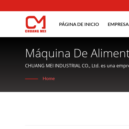
PÁGINA DE INICIO
EMPRES
Máquina De Aliment
Máquinas Y Equipos
CHUANG MEI INDUSTRIAL CO., Ltd. es una empre
alimentos acuáticos y ofrece servicios amigables 
En Taiwán | CHUAN
Home