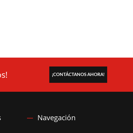
s!
¡CONTÁCTANOS AHORA!
s
Navegación