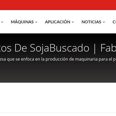
A
MÁQUINAS
APLICACIÓN
NOTICIAS
C
os De SojaBuscado | Fab
 De Procesamiento De A
sa que se enfoca en la producción de maquinaria para el 
a los clientes.
G MEI INDUSTRIAL CO.