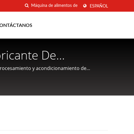
ESPAÑOL
ONTÁCTANOS
ricante De
limentos Con Sede
procesamiento y acondicionamiento de