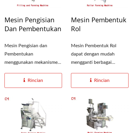
Mesin Pengisian
Mesin Pembentuk
Dan Pembentukan
Rol
Mesin Pengisian dan
Mesin Pembentuk Rol
Pembentukan
dapat dengan mudah
menggunakan mekanisme
mengganti berbagai
yang digerakkan oleh
cetakan untuk mengubah
sekrup dengan sistem...
bentuk produk,...
Rincian
Rincian