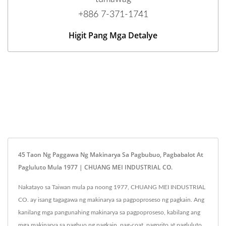
+886 7-371-1741
Higit Pang Mga Detalye
45 Taon Ng Paggawa Ng Makinarya Sa Pagbubuo, Pagbabalot At
Pagluluto Mula 1977 | CHUANG MEI INDUSTRIAL CO.
Nakatayo sa Taiwan mula pa noong 1977, CHUANG MEI INDUSTRIAL
CO. ay isang tagagawa ng makinarya sa pagpoproseso ng pagkain. Ang
kanilang mga pangunahing makinarya sa pagpoproseso, kabilang ang
mga makinarya sa pagbuo ng pagkain, pag-coat, pagprito at pagluluto,