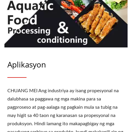
Aplikasyon
CHUANG MEI Ang industriya ay isang propesyonal na
dalubhasa sa paggawa ng mga makina para sa
pagproseso at pag-aalaga ng pagkain mula sa tubig na
may higit sa 40 taon ng karanasan sa propesyonal na
produksyon. Hindi lamang ito makapagbigay ng mga
pasadyang serbisyo sa produkto, kundi makakapili rin ng