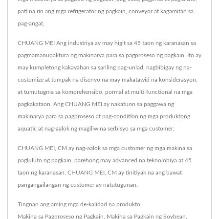
pati na rin ang mga refrigerator ng pagkain, conveyor at kagamitan sa
pag-angat.
CHUANG MEI Ang industriya ay may higit sa 45 taon ng karanasan sa
pagmamanupaktura ng makinarya para sa pagproseso ng pagkain. Ito ay
may kumpletong kakayahan sa sariling pag-unlad, nagbibigay ng na-
customize at tumpak na disenyo na may makatawid na konsiderasyon,
at tumutugma sa komprehensibo, pormal at multi-functional na mga
pagkakataon. Ang CHUANG MEI ay nakatuon sa paggawa ng
makinarya para sa pagproseso at pag-condition ng mga produktong
aquatic at nag-aalok ng magiliw na serbisyo sa mga customer.
CHUANG MEI, CM ay nag-aalok sa mga customer ng mga makina sa
pagluluto ng pagkain, parehong may advanced na teknolohiya at 45
taon ng karanasan, CHUANG MEI, CM ay tinitiyak na ang bawat
pangangailangan ng customer ay natutugunan.
Tingnan ang aming mga de-kalidad na produkto
Makina sa Pagproseso ng Pagkain
,
Makina sa Pagkain ng Soybean
,