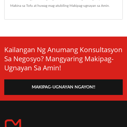
Makina sa Tofu
at huwag mag-atubiling
Makipag-ugnayan sa Amin
.
Kailangan Ng Anumang Konsultasyon
Sa Negosyo? Mangyaring Makipag-
Ugnayan Sa Amin!
MAKIPAG-UGNAYAN NGAYON!!