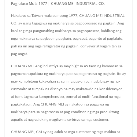
Pagluluto Mula 1977 | CHUANG MEI INDUSTRIAL CO.
Nakatayo sa Taiwan mula pa noong 1977, CHUANG MEI INDUSTRIAL
CO. ay isang tagagawa ng makinarya sa pagpoproseso ng pagkain. Ang
kanilang mga pangunahing makinarya sa pagpoproseso, kabilang ang
mga makinarya sa pagbuo ng pagkain, pag-coat, pagprito at pagluluto,
pati na rin ang mga refrigerator ng pagkain, conveyor at kagamitan sa
pag-angat.
CHUANG MEI Ang industriya ay may higit sa 45 taon ng karanasan sa
pagmamanupaktura ng makinarya para sa pagproseso ng pagkain. Ito ay
may kumpletong kakayahan sa sariling pag-unlad, nagbibigay ng na-
customize at tumpak na disenyo na may makatawid na konsiderasyon,
at tumutugma sa komprehensibo, pormal at multi-functional na mga
pagkakataon. Ang CHUANG MEI ay nakatuon sa paggawa ng
makinarya para sa pagproseso at pag-condition ng mga produktong
aquatic at nag-aalok ng magiliw na serbisyo sa mga customer.
CHUANG MEI, CM ay nag-aalok sa mga customer ng mga makina sa