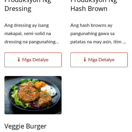
Dressing
Hash Brown
Ang dressing ay isang
Ang hash browns ay
makapal, semi-solid na
pangunahing gawa sa
dressing na pangunahing
patatas na may asin, itim na
gawa sa langis ng gulay,...
paminta, mga itlog, harina...
Mga Detalye
Mga Detalye
Veggie Burger