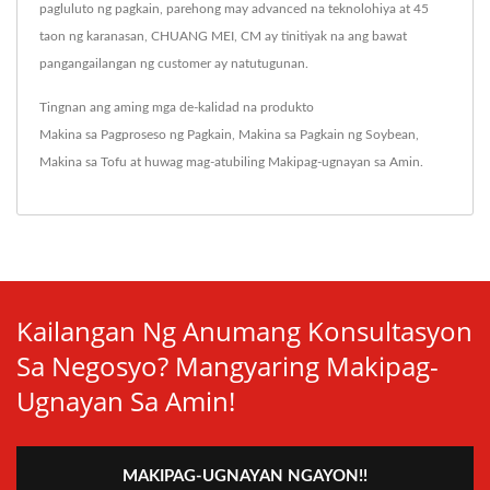
pagluluto ng pagkain, parehong may advanced na teknolohiya at 45
taon ng karanasan, CHUANG MEI, CM ay tinitiyak na ang bawat
pangangailangan ng customer ay natutugunan.
Tingnan ang aming mga de-kalidad na produkto
Makina sa Pagproseso ng Pagkain
,
Makina sa Pagkain ng Soybean
,
Makina sa Tofu
at huwag mag-atubiling
Makipag-ugnayan sa Amin
.
Kailangan Ng Anumang Konsultasyon
Sa Negosyo? Mangyaring Makipag-
Ugnayan Sa Amin!
MAKIPAG-UGNAYAN NGAYON!!