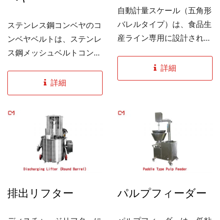
自動計量スケール（五角形
バレルタイプ）は、食品生
ステンレス鋼コンベヤのコ
産ライン専用に設計されて
ンベヤベルトは、ステンレ
います。...
ス鋼メッシュベルトコンベ
ヤ、ステンレス鋼ベルトコ
詳細
ンベヤ、ステンレス鋼プラ
詳細
スチックメッシュベルトコ
ンベヤに分かれており、ス
タイルは直線または曲線
で、最も適した設備は顧客
のニーズに応じてカスタマ
イズできます。...
排出リフター
パルプフィーダー