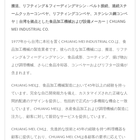
搬送、リフティング＆フィーディングマシン - ベルト接続、連続スチ
ームクッカーコンベヤ、リフティングコンベヤ、ステンレス鋼コンベ
ヤ | 台湾を拠点とした食品加工機械および設備メーカー | CHUANG
MEI INDUSTRIAL CO.
1977年から台湾に本社を置くCHUANG MEI INDUSTRIAL CO.は、食
品加工機械の製造業者です。彼らの主な加工機械には、搬送、リフテ
ィング＆フィーディングマシン、食品成形、コーティング、揚げ物お
よび調理機械、さらに食品冷却器、コンベヤーおよびリフター設備が
含まれます。
CHUANG MEIは、食品加工機械製造において45年以上の経験を持っ
ています。完全な自己開発能力を備え、カスタマイズされた正確な人
間的配慮のデザインを提供し、包括的で正式かつ多機能な機会と一致
しています。CHUANG MEIは、水産食品加工および調理機械の製造に
注力し、顧客に対して親切なサービスを提供しています。
CHUANG MEI, CMは、先進的な技術と45年の経験を持つ料理機器を
顧客に提供しており、CHUANG MEI, CMは各顧客の要求に応えてい