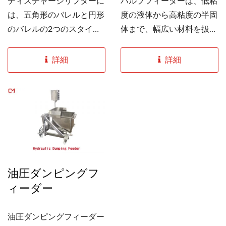
ディスチャージリフターに
パルプフィーダーは、低粘
は、五角形のバレルと円形
度の液体から高粘度の半固
のバレルの2つのスタイル
体まで、幅広い材料を扱う
があり、どちらも材料バケ
ために設計された多用途の
ットを持ち上げて材料をダ
材料供給システムです。こ
詳細
詳細
ンプすることができます。
の機械は、スタトタイプ、
これは従来の手動での注ぎ
ロータリータイプ、パドル
方を置き換え、高い場所に
タイプの3つの構成で利用
材料を注ぐためにバケット
可能です。高速で衛生的な
を持って登る必要がなく、
操作と優れた効率を特徴と
リスクを軽減します。ま
しており、安定性と製品の
た、下に車輪が取り付けら
完全性が求められる食品加
油圧ダンピングフ
れているため、移動が簡単
工用途に特に適していま
ィーダー
で、インターフェースはシ
す。
ンプルで操作が容易で、時
間と効率を節約します。
油圧ダンピングフィーダー