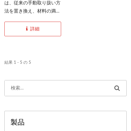
は、従来の手動取り扱い方
法を置き換え、材料の満杯
のバレルを自動的に傾けて
排出するように設計されて
詳細
います。これにより、運用
リスクが大幅に低減され、
職場の安全性が向上しま
す。機械の底部には重-
結果 1 - 5 の 5
dutyキャスターが装備され
ており、必要に応じて簡単
に移動および配置できま
す。ユーザーフレンドリー
なインターフェースによ
り、操作はシンプルで直感
的です。時間を節約し、高
製品
効率な設計を持つこの機械