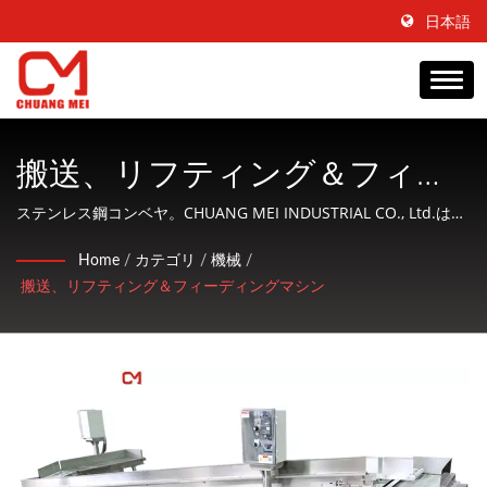
日本語
搬送、リフティング＆フィー
ディングマシン - ベルト接
ステンレス鋼コンベヤ。CHUANG MEI INDUSTRIAL CO., Ltd.は、
水産物加工および調理機械の製造に特化し、顧客に親切なサービ
続、連続スチームクッカーコ
Home
/
カテゴリ
/
機械
/
スを提供する会社です。
搬送、リフティング＆フィーディングマシン
ンベヤ、リフティングコンベ
ヤ、ステンレス鋼コンベヤ |
台湾を拠点とした食品加工機
械および設備メーカー |
CHUANG MEI INDUSTRIAL CO.