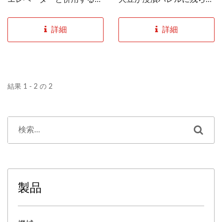
とで生産プロセスをより便
いようになっています。そ
利にすることができま
のため、製品はスムーズに
詳細
詳細
す。...
輸送でき、内部の高圧ポン
プ装置が大豆の表面汚染を
効果的に除去できます。...
結果 1 - 2 の 2
製品