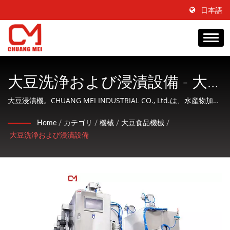
日本語
大豆洗浄および浸漬設備 - 大
豆洗浄機、大豆クリーニング
大豆浸漬機。CHUANG MEI INDUSTRIAL CO., Ltd.は、水産物加工
および調理機械の製造に特化し、顧客に親切なサービスを提供す
機、大豆浸漬機 | 台湾を拠点
Home
/
カテゴリ
/
機械
/
大豆食品機械
/
る会社です。
大豆洗浄および浸漬設備
とした食品加工機械および設
備メーカー | CHUANG MEI
INDUSTRIAL CO.