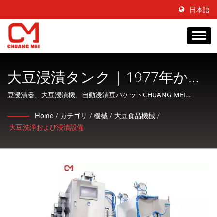
日本語
大豆浸漬タンク | 1977年から
の食品成形、コーティング＆
豆浸漬器、大豆浸漬機、自動浸漬豆バケットCHUANG MEI
INDUSTRIAL CO., Ltd.は、水産物加工および調理機械の製造に特
調理機械の製造業者として45
Home
/
カテゴリ
/
機械
/
大豆食品機械
/
化し、顧客に親切なサービスを提供する会社です。
大豆洗浄および浸漬設備
年 | CHUANG MEI INDUSTRIAL
CO.