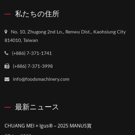
私たちの住所
No. 10, Zhugong 2nd Ln., Renwu Dist., Kaohsiung City
814010, Taiwan
(+886) 7-371-1741
(+886) 7-371-3998
info@foodsmachinery.com
最新ニュース
CHUANG MEI × Igus® – 2025 MANUS賞