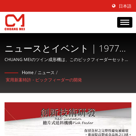
日本語
ニュースとイベント | 1977年
からの水産食品加工および調
CHUANG MEIのツイン成形機は、このピックフィーダーセットと
一緒に使用されます。
整機械の製造業者 | CHUANG
Home
/
ニュース
/
実用新案特許 - ピックフィーダーの開発
MEI INDUSTRIAL CO.