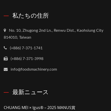
私たちの住所
No. 10, Zhugong 2nd Ln., Renwu Dist., Kaohsiung City
814010, Taiwan
(+886) 7-371-1741
(+886) 7-371-3998
info@foodsmachinery.com
最新ニュース
CHUANG MEI × Igus® – 2025 MANUS賞