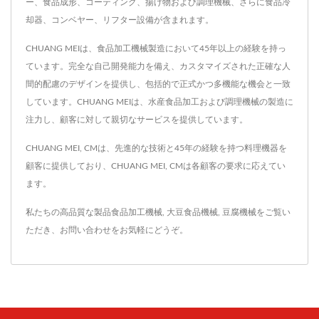
ー、食品成形、コーティング、揚げ物および調理機械、さらに食品冷
却器、コンベヤー、リフター設備が含まれます。
CHUANG MEIは、食品加工機械製造において45年以上の経験を持っ
ています。完全な自己開発能力を備え、カスタマイズされた正確な人
間的配慮のデザインを提供し、包括的で正式かつ多機能な機会と一致
しています。CHUANG MEIは、水産食品加工および調理機械の製造に
注力し、顧客に対して親切なサービスを提供しています。
CHUANG MEI, CMは、先進的な技術と45年の経験を持つ料理機器を
顧客に提供しており、CHUANG MEI, CMは各顧客の要求に応えてい
ます。
私たちの高品質な製品
食品加工機械
,
大豆食品機械
,
豆腐機械
をご覧い
ただき、
お問い合わせ
をお気軽にどうぞ。