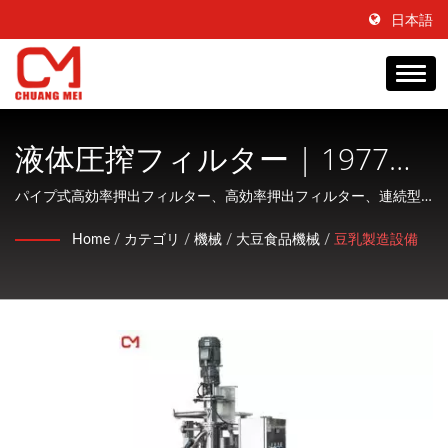
日本語
液体圧搾フィルター | 1977年
からの食品成形、コーティン
パイプ式高効率押出フィルター、高効率押出フィルター、連続型
調理装置、液体抽出機、自動豆乳調理機、豆乳フィルター
グ＆調理機械の製造業者とし
Home
/
カテゴリ
/
機械
/
大豆食品機械
/
豆乳製造設備
CHUANG MEI INDUSTRIAL CO., Ltd.は、水産物加工および調理機
て45年 | CHUANG MEI
械の製造に特化し、顧客に親切なサービスを提供する会社です。
INDUSTRIAL CO.