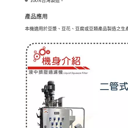
100%台灣製造。
產品應用
滾壓過濾機
本機適用於豆漿、豆花、豆腐或豆類產品製造之生