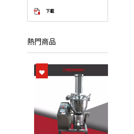
下載
熱門商品