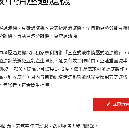
壓過濾機、豆漿過濾機、管式擠壓過濾機、全自動豆渣分離豆漿
分離機、自動豆渣分離機、豆渣過濾機
中擠壓過濾機採用獨家專利技術「直立式液中擠壓式過濾機」，
過濾系統避免豆乳產生薄膜，延長有效工作時間，豆渣重量減半
到67 ~ 73%，提高豆乳濃度1 ~ 2度，依生產需求可多連式製作
高豆乳收成率，且內置自動循環清洗系統並能完全密封方式運轉
、無噪音，符合衛生標準。
立即詢價
的問題，若您有任何需求，歡迎隨時與我們聯繫。