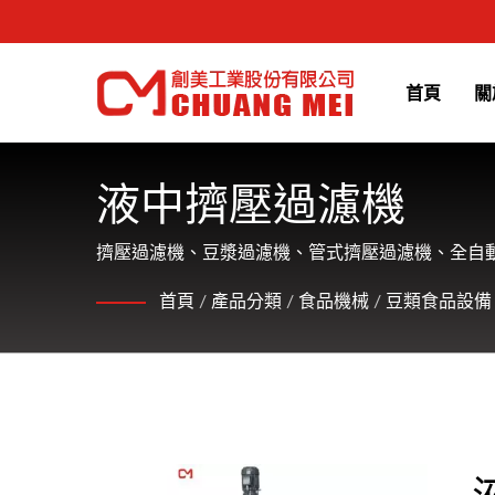
首頁
關
液中擠壓過濾機
擠壓過濾機、豆漿過濾機、管式擠壓過濾機、全自動
調理加工機械並提供客戶友善的服務。
首頁
/
產品分類
/
食品機械
/
豆類食品設備