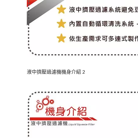
液中擠壓過濾機機身介紹 2