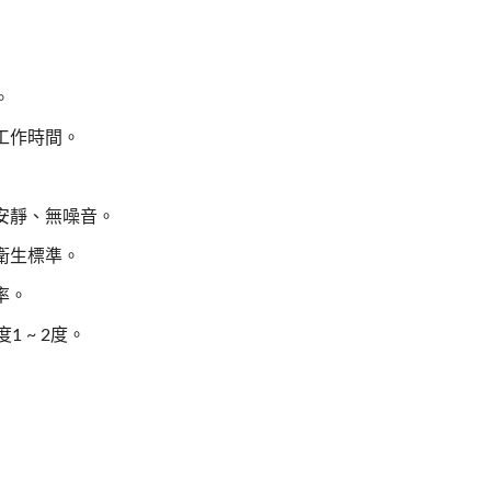
。
工作時間。
安靜、無噪音。
衛生標準。
率。
1 ~ 2度。