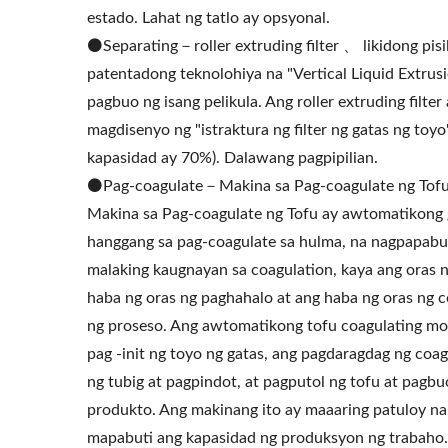
estado. Lahat ng tatlo ay opsyonal.
⚫️Separating－roller extruding filter 、 likidong pisil
patentadong teknolohiya na "Vertical Liquid Extrusion
pagbuo ng isang pelikula. Ang roller extruding filt
magdisenyo ng "istraktura ng filter ng gatas ng t
kapasidad ay 70%). Dalawang pagpipilian.
⚫️Pag-coagulate－Makina sa Pag-coagulate ng Tofu
Makina sa Pag-coagulate ng Tofu ay awtomatikong
hanggang sa pag-coagulate sa hulma, na nagpapabu
malaking kaugnayan sa coagulation, kaya ang oras n
haba ng oras ng paghahalo at ang haba ng oras ng 
ng proseso. Ang awtomatikong tofu coagulating mol
Roller Extruding Filter
Ho
pag -init ng toyo ng gatas, ang pagdaragdag ng coag
ng tubig at pagpindot, at pagputol ng tofu at pag
produkto. Ang makinang ito ay maaaring patuloy na p
mapabuti ang kapasidad ng produksyon ng trabaho.