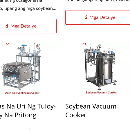
mit ng octagonal na
o, upang ang mga soybeans
i...
Mga Detalye
Mga Detalye
s Na Uri Ng Tuloy-
Soybean Vacuum
y Na Pritong
Cooker