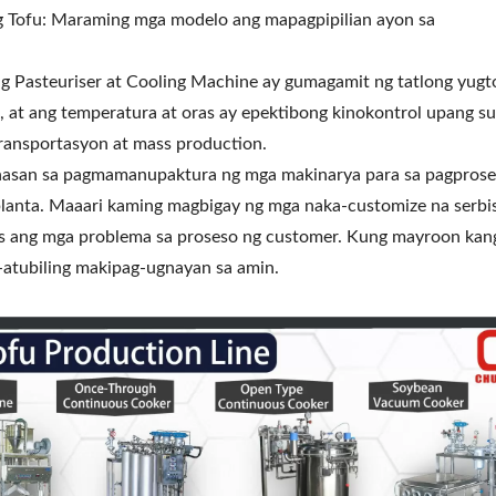
ng Tofu: Maraming mga modelo ang mapagpipilian ayon sa
g Pasteuriser at Cooling Machine ay gumagamit ng tatlong yugt
amig, at ang temperatura at oras ay epektibong kinokontrol upang
ransportasyon at mass production.
asan sa pagmamanupaktura ng mga makinarya para sa pagprose
planta. Maaari kaming magbigay ng mga naka-customize na serbi
s ang mga problema sa proseso ng customer. Kung mayroon kan
tubiling makipag-ugnayan sa amin.