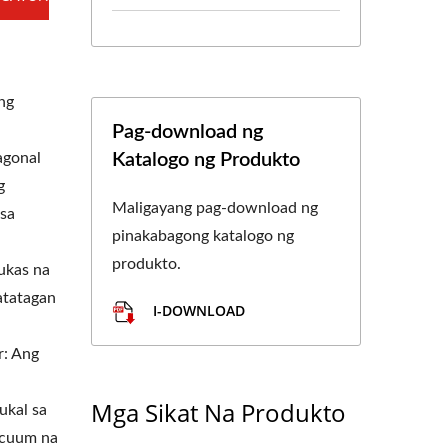
ng
Pag-download ng
agonal
Katalogo ng Produkto
g
Maligayang pag-download ng
 sa
pinakabagong katalogo ng
produkto.
ukas na
atatagan
I-DOWNLOAD
: Ang
Mga Sikat Na Produkto
ukal sa
acuum na