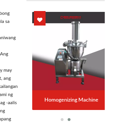
ibong
la sa
raniwang
 Ang
ay may
t, ang
kailangan
ami ng
er
Homogenizing Machine
R
ag -aalis
 ng
 upang