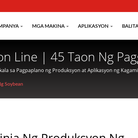
MPANYA
MGA MAKINA
APLIKASYON
BALIT
ion Line | 45 Taon Ng Pa
gbabalot & Pagluluto Mul
ukala sa Pagpaplano ng Produksyon at Aplikasyon ng Kaga
atuon sa paggawa ng mga makinarya para sa pagproseso at 
TRIAL CO.
Ng Soybean
inia Ng Produksyon Ng