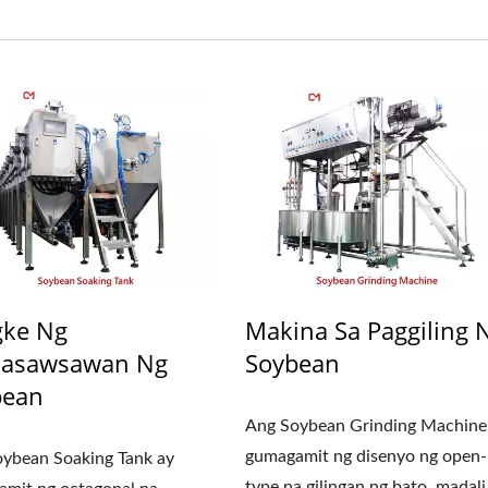
gke Ng
Makina Sa Paggiling 
sasawsawan Ng
Soybean
bean
Ang Soybean Grinding Machine
gumagamit ng disenyo ng open-
ybean Soaking Tank ay
type na gilingan ng bato, madali.