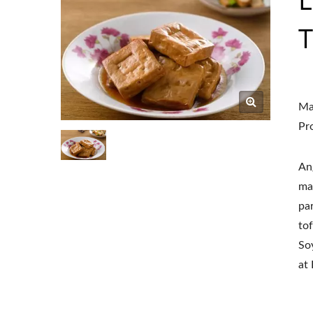
T
Ma
Pr
An
ma
pa
to
So
at