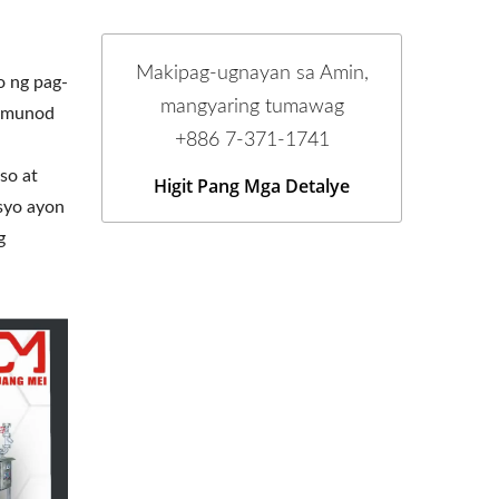
Makipag-ugnayan sa Amin,
o ng pag-
mangyaring tumawag
 sumunod
+886 7-371-1741
so at
Higit Pang Mga Detalye
syo ayon
g