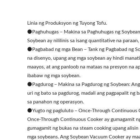
Linia ng Produksyon ng Tuyong Tofu.
⚫️Paghuhugas－Makina sa Paghuhugas ng Soybean：
Soybean ay nililinis sa isang quantitative na paraan
⚫️Pagbabad ng mga Bean－Tank ng Pagbabad ng Soy
na disenyo, upang ang mga soybean ay hindi manati
maayos, at ang panloob na mataas na presyon na ap
ibabaw ng mga soybean.
⚫️Pagdurog－Makina sa Pagdurog ng Soybean: Ang 
uri ng bato sa pagdurog, madali ang pagpapalit ng b
sa panahon ng operasyon.
⚫️Yugto ng pagluluto－Once-Through Continuous 
Once-Through Continuous Cooker ay gumagamit ng
gumagamit ng bukas na steam cooking upang alisin a
mga soybeans. Ang Soybean Vacuum Cooker ay maaar