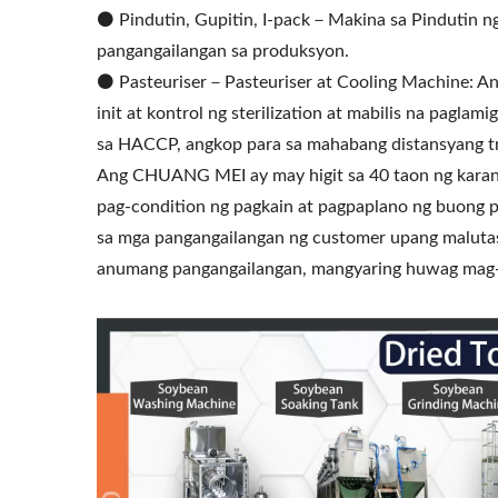
⚫️ Pindutin, Gupitin, I-pack－Makina sa Pindutin 
pangangailangan sa produksyon.
⚫️ Pasteuriser－Pasteuriser at Cooling Machine: An
init at kontrol ng sterilization at mabilis na pagl
sa HACCP, angkop para sa mahabang distansyang t
Ang CHUANG MEI ay may higit sa 40 taon ng karan
pag-condition ng pagkain at pagpaplano ng buong 
sa mga pangangailangan ng customer upang maluta
anumang pangangailangan, mangyaring huwag mag-a