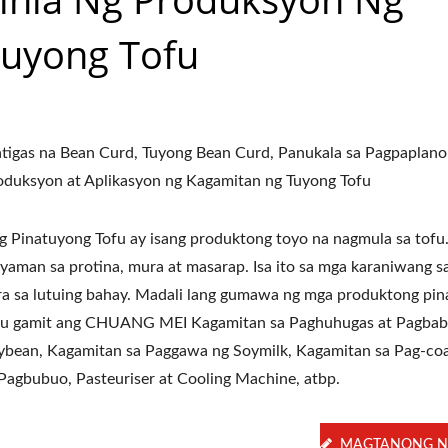
uyong Tofu
tigas na Bean Curd, Tuyong Bean Curd, Panukala sa Pagpaplano
oduksyon at Aplikasyon ng Kagamitan ng Tuyong Tofu
g Pinatuyong Tofu ay isang produktong toyo na nagmula sa tofu.
yaman sa protina, mura at masarap. Isa ito sa mga karaniwang 
ra sa lutuing bahay. Madali lang gumawa ng mga produktong pi
fu gamit ang CHUANG MEI Kagamitan sa Paghuhugas at Pagbab
ybean, Kagamitan sa Paggawa ng Soymilk, Kagamitan sa Pag-co
 Pagbubuo, Pasteuriser at Cooling Machine, atbp.
MAGTANONG N