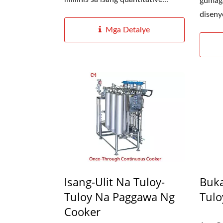
gumaga
diseny
ay hind
Mga Detalye
Isang-Ulit Na Tuloy-
Buka
Tuloy Na Paggawa Ng
Tulo
Cooker