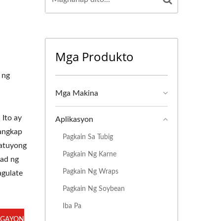
Mga Produkto
 ng
Mga Makina
 Ito ay
Aplikasyon
sangkap
Pagkain Sa Tubig
natuyong
Pagkain Ng Karne
ad ng
Pagkain Ng Wraps
agulate
Pagkain Ng Soybean
Iba Pa
GAYON