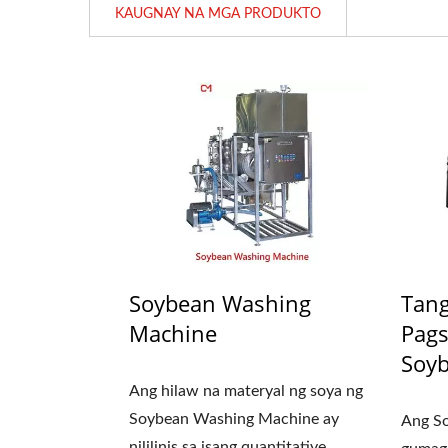
KAUGNAY NA MGA PRODUKTO
Soybean Washing
Tan
Machine
Pag
Soy
Ang hilaw na materyal ng soya ng
Soybean Washing Machine ay
Ang So
nililinis sa isang quantitative...