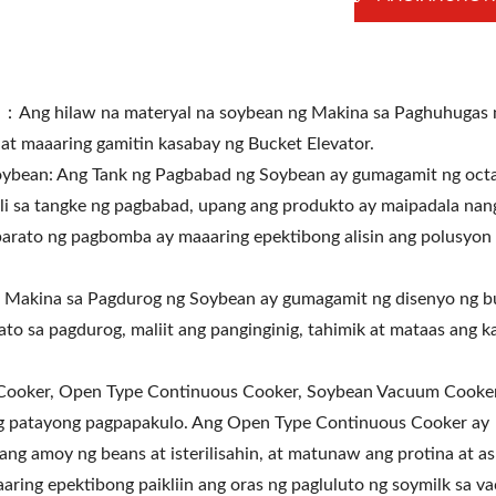
Ang hilaw na materyal na soybean ng Makina sa Paghuhugas 
, at maaaring gamitin kasabay ng Bucket Elevator.
bean: Ang Tank ng Pagbabad ng Soybean ay gumagamit ng oct
li sa tangke ng pagbabad, upang ang produkto ay maipadala nan
arato ng pagbomba ay maaaring epektibong alisin ang polusyon
Makina sa Pagdurog ng Soybean ay gumagamit ng disenyo ng b
ato sa pagdurog, maliit ang panginginig, tahimik at mataas ang k
Cooker, Open Type Continuous Cooker, Soybean Vacuum Cooker
 patayong pagpapakulo. Ang Open Type Continuous Cooker ay
ng amoy ng beans at isterilisahin, at matunaw ang protina at as
ing epektibong paikliin ang oras ng pagluluto ng soymilk sa v