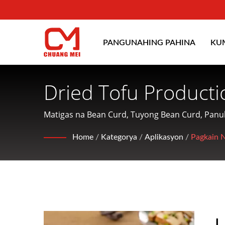
PANGUNAHING PAHINA
KU
Dried Tofu Product
Para Sa Pagbuo, Pa
Matigas na Bean Curd, Tuyong Bean Curd, Pan
INDUSTRIAL CO., Ltd. ay isang kumpanya na nak
CHUANG MEI INDUS
Home
/
Kategorya
/
Aplikasyon
/
Pagkain 
aalok ng magiliw na serbisyo sa mga customer.
L