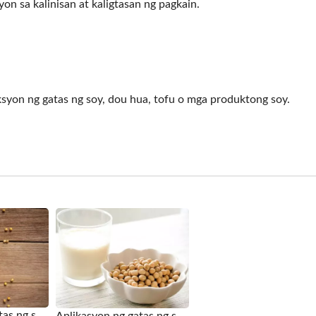
 sa kalinisan at kaligtasan ng pagkain.
syon ng gatas ng soy, dou hua, tofu o mga produktong soy.
mogenizing Machine
Roller Extruding Filt
Aplikasyon ng gatas ng soy para sa Vacuum Cooker
Aplikasyon ng gatas ng soy para sa Vacuum Steamer