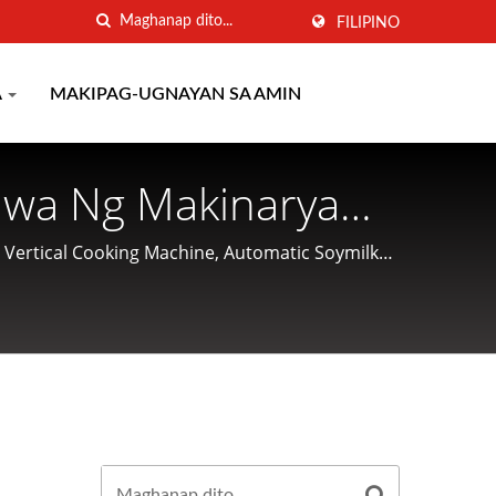
FILIPINO
A
MAKIPAG-UGNAYAN SA AMIN
awa Ng Makinarya
a Noong 1977 |
ertical Cooking Machine, Automatic Soymilk
 makinarya para sa pagproseso at pag-