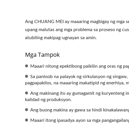
Ang CHUANG MEI ay maaaring magbigay ng mga ser
upang malutas ang mga problema sa proseso ng c
atubiling makipag-ugnayan sa amin.
Mga Tampok
Maaari nitong epektibong paikliin ang oras ng pa
Sa panloob na palayok ng sirkulasyon ng singaw,
pagpapakilos, na maaaring makatipid ng enerhiya, 
Ang makinang ito ay gumagamit ng kuryenteng in
kalidad ng produksyon.
Ang buong makina ay gawa sa hindi kinakalawang
Maaari itong ipasadya ayon sa mga pangangailan