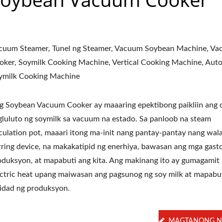
cuum Steamer, Tunel ng Steamer, Vacuum Soybean Machine, V
oker, Soymilk Cooking Machine, Vertical Cooking Machine, Aut
ymilk Cooking Machine
g Soybean Vacuum Cooker ay maaaring epektibong paikliin ang 
gluluto ng soymilk sa vacuum na estado. Sa panloob na steam
rculation pot, maaari itong ma-init nang pantay-pantay nang wal
irring device, na makakatipid ng enerhiya, bawasan ang mga gast
oduksyon, at mapabuti ang kita. Ang makinang ito ay gumagamit
ectric heat upang maiwasan ang pagsunog ng soy milk at mapabu
lidad ng produksyon.
MAGTANONG N