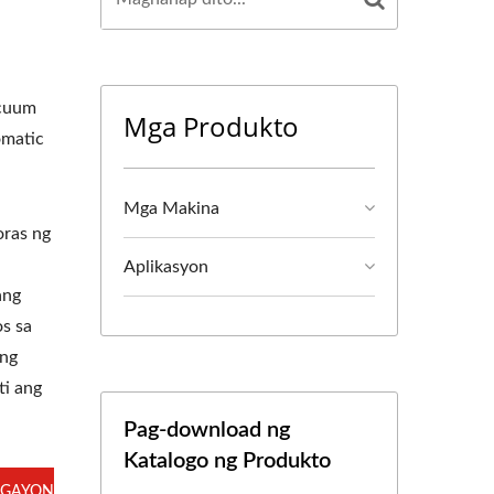
acuum
Mga Produkto
omatic
Mga Makina
oras ng
Aplikasyon
ang
os sa
 ng
ti ang
Pag-download ng
Katalogo ng Produkto
GAYON