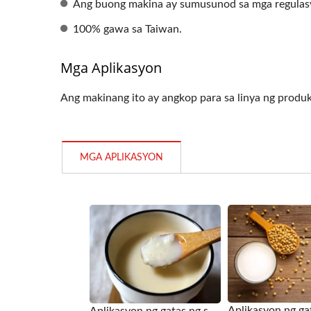
Ang buong makina ay sumusunod sa mga regulasyon
100% gawa sa Taiwan.
Mga Aplikasyon
Ang makinang ito ay angkop para sa linya ng produk
Roller Extruding Filter
Ho
MGA APLIKASYON
Aplikasyon ng gatas ng soy para sa Soybean Vacuum Cooker