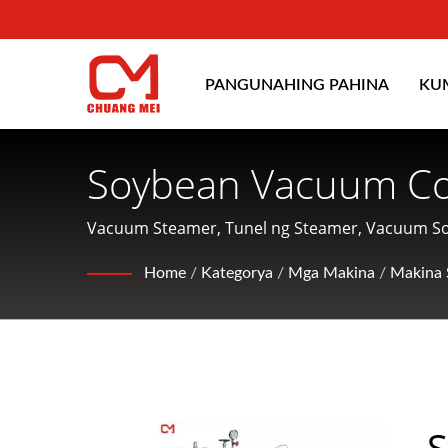
PANGUNAHING PAHINA
KU
Soybean Vacuum Co
Para Sa Pagbuo, Pa
Vacuum Steamer, Tunel ng Steamer, Vacuum Soy
Cooking MachineAng CHUANG MEI INDUSTRIAL CO
CHUANG MEI INDUS
Home
/
Kategorya
/
Mga Makina
/
Makina 
condition ng pagkain mula sa tubig at nag-aalo