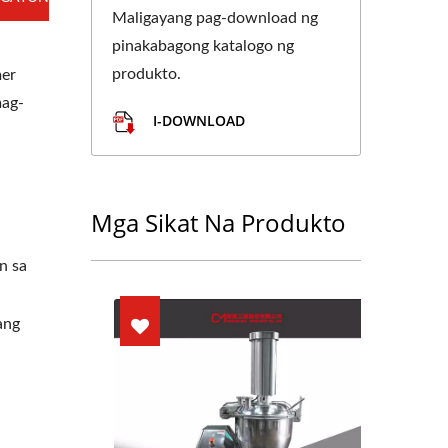
Maligayang pag-download ng
pinakabagong katalogo ng
produkto.
mer
mag-
I-DOWNLOAD
Mga Sikat Na Produkto
n sa
ang