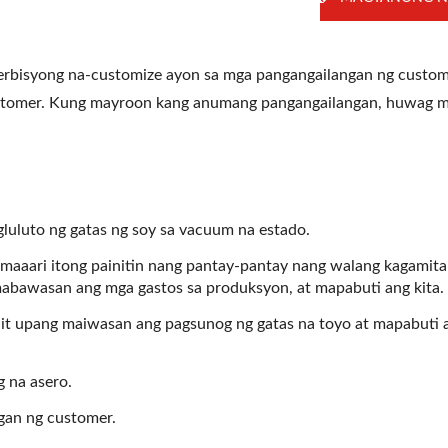
bisyong na-customize ayon sa mga pangangailangan ng custo
ustomer. Kung mayroon kang anumang pangangailangan, huwag 
gluluto ng gatas ng soy sa vacuum na estado.
 maaari itong painitin nang pantay-pantay nang walang kagamita
mabawasan ang mga gastos sa produksyon, at mapabuti ang kita.
it upang maiwasan ang pagsunog ng gatas na toyo at mapabuti 
 na asero.
gan ng customer.