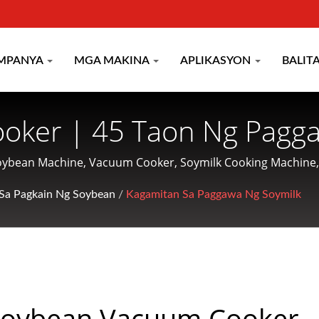
MPANYA
MGA MAKINA
APLIKASYON
BALIT
oker | 45 Taon Ng Pagg
gbabalot & Pagluluto Mul
bean Machine, Vacuum Cooker, Soymilk Cooking Machine, V
., Ltd. ay isang kumpanya na nakatuon sa paggawa ng mga
TRIAL CO.
Sa Pagkain Ng Soybean
/
Kagamitan Sa Paggawa Ng Soymilk
k ng magiliw na serbisyo sa mga customer.
Soybean Vacuum Cooker