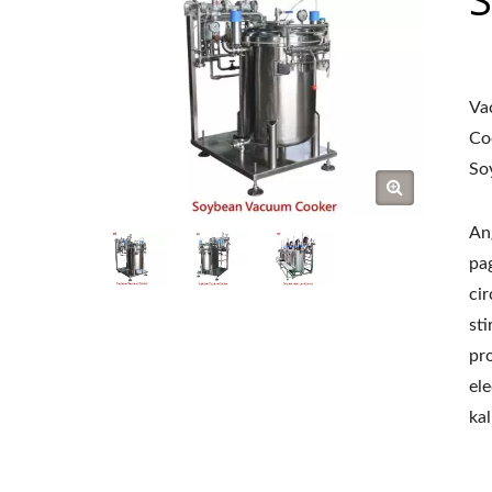
Va
Co
So
An
pa
ci
st
pr
el
ka