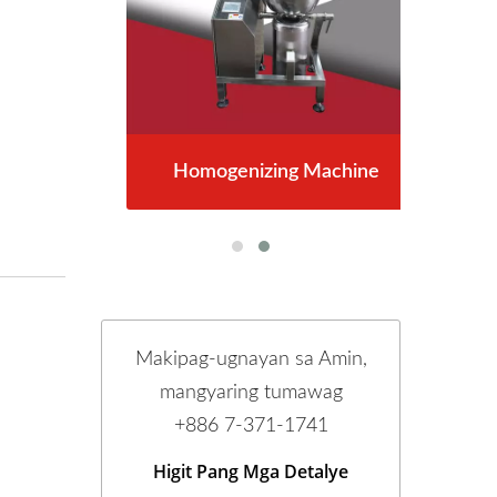
er
Homogenizing Machine
R
Makipag-ugnayan sa Amin,
mangyaring tumawag
+886 7-371-1741
Higit Pang Mga Detalye