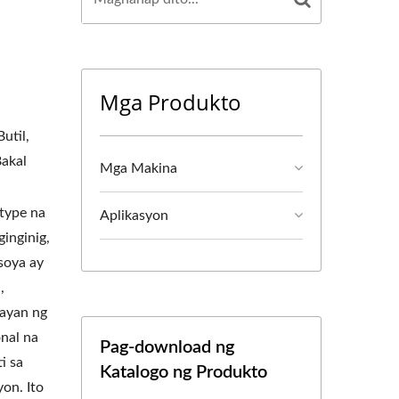
Mga Produkto
util,
Bakal
Mga Makina
type na
Aplikasyon
ginginig,
soya ay
,
tayan ng
onal na
Pag-download ng
i sa
Katalogo ng Produkto
on. Ito