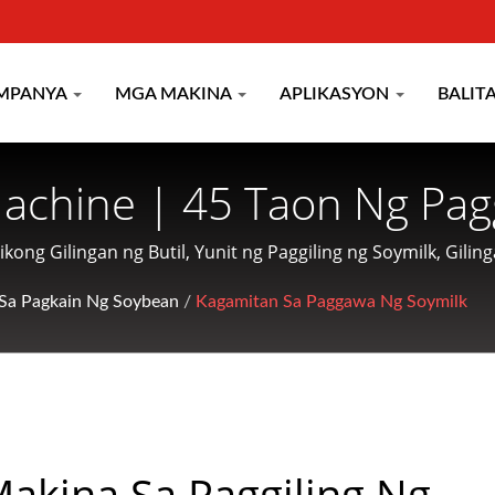
MPANYA
MGA MAKINA
APLIKASYON
BALIT
achine | 45 Taon Ng Pa
g-Coat & Pagluluto Mula 
tikong Gilingan ng Butil, Yunit ng Paggiling ng Soymilk, Gi
 nakatuon sa paggawa ng mga makinarya para sa pagproseso
TRIAL CO.
Sa Pagkain Ng Soybean
/
Kagamitan Sa Paggawa Ng Soymilk
mer.
akina Sa Paggiling Ng