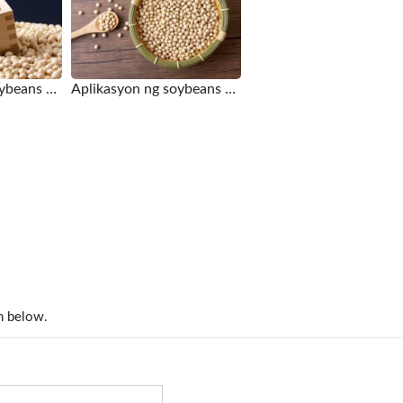
Aplikasyon ng soybeans para sa Soybean Grinding Tank
Aplikasyon ng soybeans para sa Soybean Grinding Tank