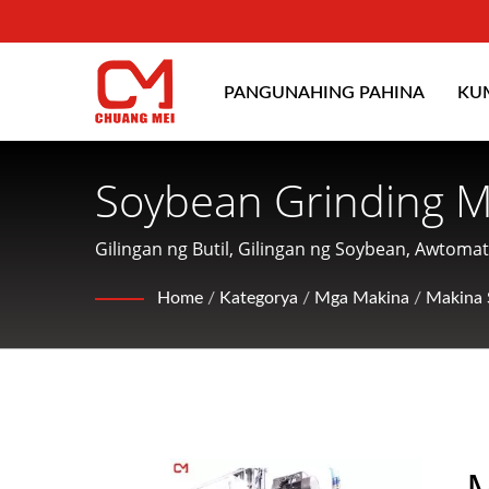
PANGUNAHING PAHINA
KU
Soybean Grinding M
Para Sa Pagbuo, Pa
Gilingan ng Butil, Gilingan ng Soybean, Awtoma
MEI INDUSTRIAL CO., Ltd. ay isang kumpanya na
CHUANG MEI INDUS
Home
/
Kategorya
/
Mga Makina
/
Makina 
nag-aalok ng magiliw na serbisyo sa mga custo
M