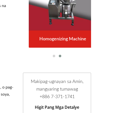
s na
er
Homogenizing Machine
R
Makipag-ugnayan sa Amin,
, o pag-
mangyaring tumawag
 soya,
+886 7-371-1741
Higit Pang Mga Detalye