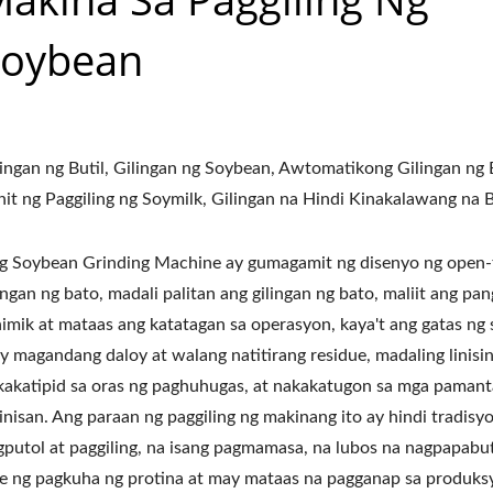
Soybean
lingan ng Butil, Gilingan ng Soybean, Awtomatikong Gilingan ng B
nit ng Paggiling ng Soymilk, Gilingan na Hindi Kinakalawang na 
g Soybean Grinding Machine ay gumagamit ng disenyo ng open-
ingan ng bato, madali palitan ang gilingan ng bato, maliit ang pan
himik at mataas ang katatagan sa operasyon, kaya't ang gatas ng 
y magandang daloy at walang natitirang residue, madaling linisin
kakatipid sa oras ng paghuhugas, at nakakatugon sa mga paman
inisan. Ang paraan ng paggiling ng makinang ito ay hindi tradisy
gputol at paggiling, na isang pagmamasa, na lubos na nagpapabut
te ng pagkuha ng protina at may mataas na pagganap sa produksy