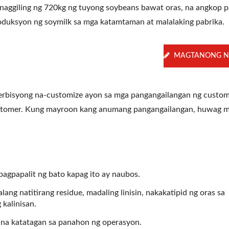
 naggiling ng 720kg ng tuyong soybeans bawat oras, na angkop p
oduksyon ng soymilk sa mga katamtaman at malalaking pabrika.
MAGTANONG N
bisyong na-customize ayon sa mga pangangailangan ng custo
ustomer. Kung mayroon kang anumang pangangailangan, huwag 
pagpapalit ng bato kapag ito ay naubos.
ng natitirang residue, madaling linisin, nakakatipid ng oras sa
kalinisan.
s na katatagan sa panahon ng operasyon.