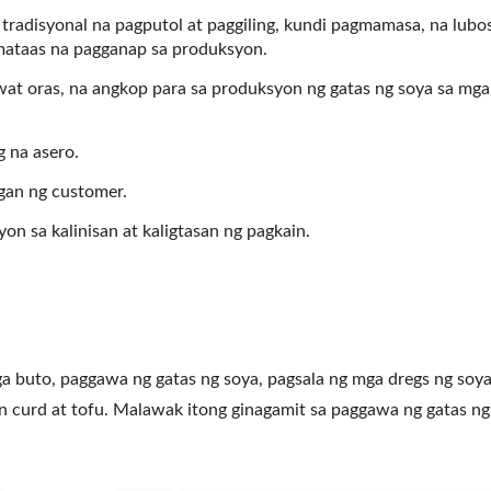
 tradisyonal na pagputol at paggiling, kundi pagmamasa, na lubo
 mataas na pagganap sa produksyon.
wat oras, na angkop para sa produksyon ng gatas ng soya sa mga
 na asero.
mogenizing Machine
Roller Extruding Filt
gan ng customer.
 sa kalinisan at kaligtasan ng pagkain.
a buto, paggawa ng gatas ng soya, pagsala ng mga dregs ng soya
an curd at tofu. Malawak itong ginagamit sa paggawa ng gatas ng