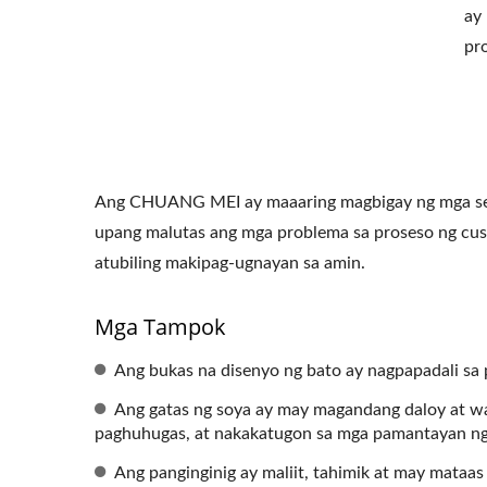
ay
pr
Ang CHUANG MEI ay maaaring magbigay ng mga ser
upang malutas ang mga problema sa proseso ng c
atubiling makipag-ugnayan sa amin.
Mga Tampok
Ang bukas na disenyo ng bato ay nagpapadali sa 
Ang gatas ng soya ay may magandang daloy at wala
paghuhugas, at nakakatugon sa mga pamantayan ng 
Ang panginginig ay maliit, tahimik at may mataa