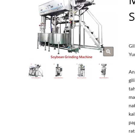
Gi
Yu
An
gil
ta
ma
na
kal
pa
ra