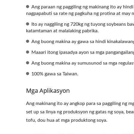
Ang paraan ng paggiling ng makinang ito ay hindi
nagpapabuti sa rate ng pagkuha ng protina at may
Ito ay naggiling ng 720kg ng tuyong soybeans ba
katamtaman at malalaking pabrika.
Ang buong makina ay gawa sa hindi kinakalawang
Roller Extruding Filter
Ho
Maaari itong ipasadya ayon sa mga pangangailan
Ang buong makina ay sumusunod sa mga regulasyon
100% gawa sa Taiwan.
Mga Aplikasyon
Ang makinang ito ay angkop para sa paggiling ng mg
set up sa linya ng produksyon ng gatas ng soya, be
tofu, dou hua at mga produktong soya.