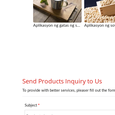
Aplikasyon ng gatas ng soya para sa Soybean Grinding Tank