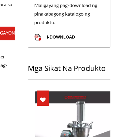
ara sa
Maligayang pag-download ng
pinakabagong katalogo ng
produkto.
GAYON
I-DOWNLOAD
mer
mag-
Mga Sikat Na Produkto