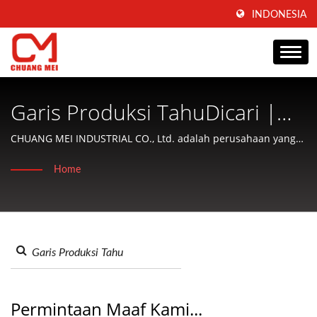
INDONESIA
Garis Produksi TahuDicari |
Produsen Mesin & Peralatan
CHUANG MEI INDUSTRIAL CO., Ltd. adalah perusahaan yang
fokus pada produksi mesin pengolahan dan pengkondisian
Pengolahan Makanan Berbasis
Home
makanan akuatik serta menawarkan layanan yang ramah
Taiwan | CHUANG MEI
kepada pelanggan.
INDUSTRIAL CO.
Permintaan Maaf Kami...