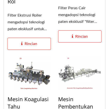
Rol
Filter Peras Cair
mengadopsi teknologi
Filter Ekstrusi Roller
paten eksklusif "filter
mengadopsi teknologi
ekstrusi cair vertikal".
paten eksklusif untuk
Sistem...
merancang "struktur
Rincian
filter...
Rincian
Mesin Koagulasi
Mesin
Tahu
Pembentukan