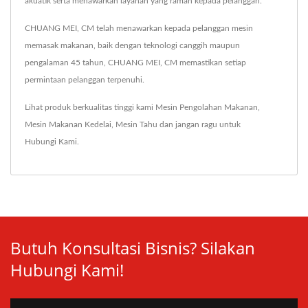
akuatik serta menawarkan layanan yang ramah kepada pelanggan.
CHUANG MEI, CM telah menawarkan kepada pelanggan mesin
memasak makanan, baik dengan teknologi canggih maupun
pengalaman 45 tahun, CHUANG MEI, CM memastikan setiap
permintaan pelanggan terpenuhi.
Lihat produk berkualitas tinggi kami
Mesin Pengolahan Makanan
,
Mesin Makanan Kedelai
,
Mesin Tahu
dan jangan ragu untuk
Hubungi Kami
.
Butuh Konsultasi Bisnis? Silakan
Hubungi Kami!