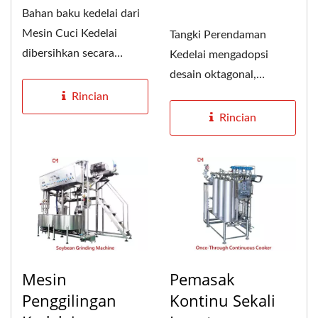
Bahan baku kedelai dari
Mesin Cuci Kedelai
Tangki Perendaman
dibersihkan secara
Kedelai mengadopsi
kuantitatif, dan dapat
desain oktagonal,
digunakan...
sehingga kedelai tidak
Rincian
akan tetap berada...
Rincian
Mesin
Pemasak
Penggilingan
Kontinu Sekali