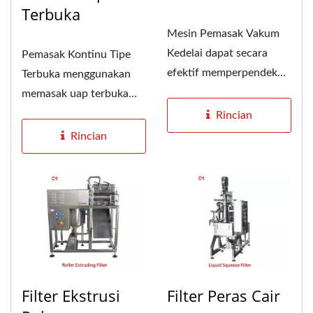
Terbuka
Mesin Pemasak Vakum
Kedelai dapat secara
Pemasak Kontinu Tipe
efektif memperpendek
Terbuka menggunakan
waktu memasak susu
memasak uap terbuka
kedelai dalam...
untuk menghilangkan
Rincian
bau kacang...
Rincian
Filter Ekstrusi
Filter Peras Cair