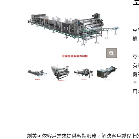
豆
機
豆
有
機
率
用
創美可依客戶需求提供客製服務，解決客戶製程上