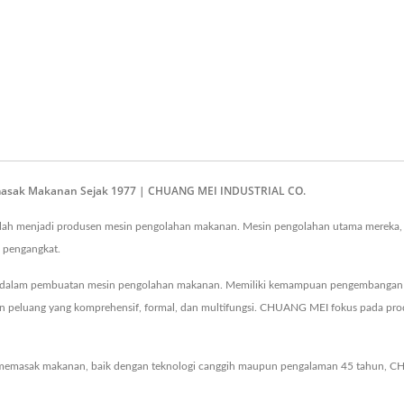
masak Makanan Sejak 1977 | CHUANG MEI INDUSTRIAL CO.
lah menjadi produsen mesin pengolahan makanan. Mesin pengolahan utama mereka,
 pengangkat.
n dalam pembuatan mesin pengolahan makanan. Memiliki kemampuan pengembangan d
gan peluang yang komprehensif, formal, dan multifungsi. CHUANG MEI fokus pada pr
emasak makanan, baik dengan teknologi canggih maupun pengalaman 45 tahun, C