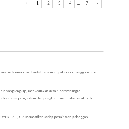
…
«
1
2
3
4
7
»
 termasuk mesin pembentuk makanan, pelapisan, penggorengan
iri yang lengkap, menyediakan desain pertimbangan
oduksi mesin pengolahan dan pengkondisian makanan akuatik
HUANG MEI, CM memastikan setiap permintaan pelanggan