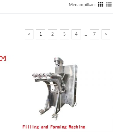
Menampilkan:
…
«
1
2
3
4
7
»