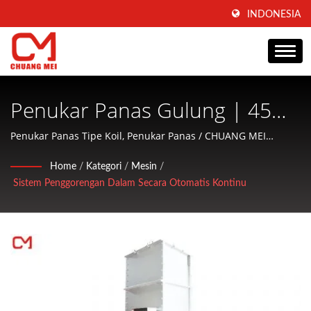
INDONESIA
Penukar Panas Gulung | 45
Tahun Produsen Mesin
Penukar Panas Tipe Koil, Penukar Panas / CHUANG MEI
INDUSTRIAL CO., Ltd. adalah perusahaan yang fokus pada
Pembentukan, Pelapisan &
Home
/
Kategori
/
Mesin
/
produksi mesin pengolahan dan pengkondisian makanan
Sistem Penggorengan Dalam Secara Otomatis Kontinu
Memasak Makanan Sejak 1977
akuatik serta menawarkan layanan ramah kepada pelanggan.
| CHUANG MEI INDUSTRIAL
CO.