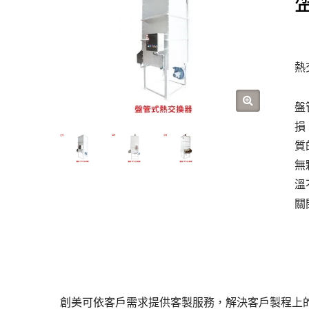
熱
盤
損
質
無
溫
關
創美可依客戶需求提供客製服務，解決客戶製程上