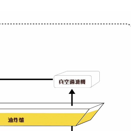
乳化均質機
滾壓過濾機