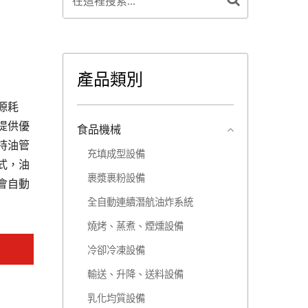
產品類別
源耗
提供優
食品機械
持油管
充填成型設備
式，油
裹漿裹粉設備
會自動
全自動連續潛航油炸系統
燒烤、蒸煮、煙燻設備
冷卻冷凍設備
輸送、升降、送料設備
乳化均質設備