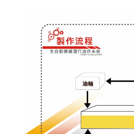
滾壓過濾機