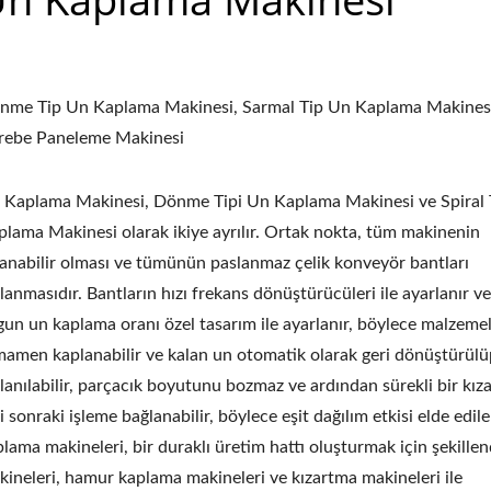
nme Tip Un Kaplama Makinesi, Sarmal Tip Un Kaplama Makines
rebe Paneleme Makinesi
 Kaplama Makinesi, Dönme Tipi Un Kaplama Makinesi ve Spiral 
plama Makinesi olarak ikiye ayrılır. Ortak nokta, tüm makinenin
kanabilir olması ve tümünün paslanmaz çelik konveyör bantları
lanmasıdır. Bantların hızı frekans dönüştürücüleri ile ayarlanır v
gun un kaplama oranı özel tasarım ile ayarlanır, böylece malzeme
mamen kaplanabilir ve kalan un otomatik olarak geri dönüştürülü
lanılabilir, parçacık boyutunu bozmaz ve ardından sürekli bir kıza
i sonraki işleme bağlanabilir, böylece eşit dağılım etkisi elde edile
lama makineleri, bir duraklı üretim hattı oluşturmak için şekille
kineleri, hamur kaplama makineleri ve kızartma makineleri ile