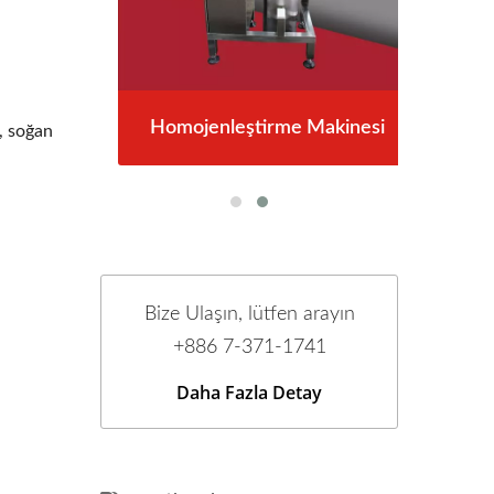
resi
Homojenleştirme Makinesi
Ru
ı, soğan
Bize Ulaşın, lütfen arayın
+886 7-371-1741
Daha Fazla Detay