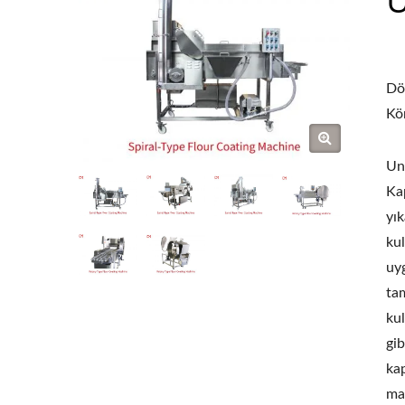
Dö
Kö
Un
Ka
yı
kul
uy
ta
kul
gib
kap
ma