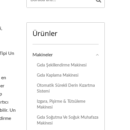
i,
Ürünler
Tipi Un
Makineler
Gıda Şekillendirme Makinesi
Gıda Kaplama Makinesi
e en
Otomatik Sürekli Derin Kızartma
ler
Sistemi
p
Izgara, Pişirme & Tütsüleme
rtıcı
Makinesi
bilir. Un
Gıda Soğutma Ve Soğuk Muhafaza
ndirme
Makinesi