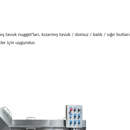
ojenleştirme Makinesi
Rulolu Ekstrüzyon Filt
 tavuk nugget'ları, kızarmış tavuk / domuz / balık / sığır butlar
ler için uygundur.