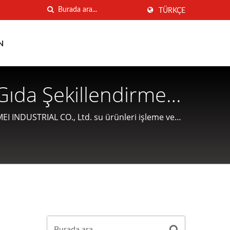
TÜRKÇE
N
Gıda Şekillendirme,
UANG MEI
 INDUSTRIAL CO., Ltd. su ürünleri işleme ve