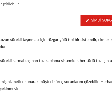
leştirilebilir.
ŞIMDI SOR
un sürekli taşınması için rüzgar gülü tipi bir sistemdir, ekmek kı
dur.
ürekli sarmal taşınan toz kaplama sistemidir, her türlü toz için 
miş hizmetler sunarak müşteri süreç sorunlarını çözebilir. Herhan
n çekinmeyin.