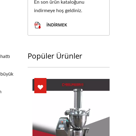
En son ürün kataloğunu
indirmeye hoş geldiniz.
İNDIRMEK
Popüler Ürünler
hattı
a büyük
n