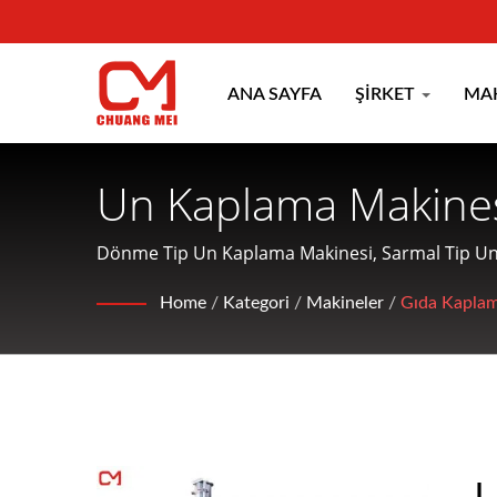
ANA SAYFA
ŞIRKET
MA
Un Kaplama Makinesi
Kaplama Ve Pişirme
Dönme Tip Un Kaplama Makinesi, Sarmal Tip Un
koşullandırma makineleri üretimine odaklanan bi
INDUSTRIAL CO.
Home
/
Kategori
/
Makineler
/
Gıda Kaplam
U