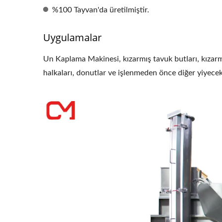
%100 Tayvan'da üretilmiştir.
Uygulamalar
Rulolu Ekstrüzyon Filtresi
Hom
Un Kaplama Makinesi, kızarmış tavuk butları, kızarmış
halkaları, donutlar ve işlenmeden önce diğer yiyecek