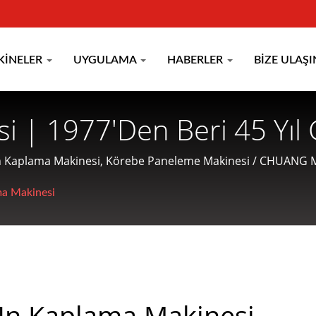
KINELER
UYGULAMA
HABERLER
BIZE ULAŞI
 | 1977'den Beri 45 Yıl 
 Makinesi Üreticisi | CH
 Kaplama Makinesi, Körebe Paneleme Makinesi / CHUANG MEI
r şirkettir ve müşterilere dostane hizmetler sunmaktadır.
a Makinesi
n Kaplama Makinesi