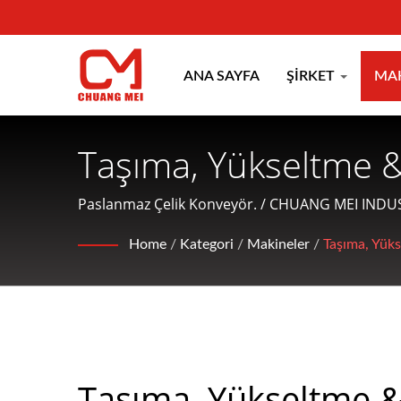
ANA SAYFA
ŞIRKET
MA
Taşıma, Yükseltme & 
Buhar Pişirici Konv
Paslanmaz Çelik Konveyör. / CHUANG MEI INDUSTR
müşterilere dostane hizmetler sunmaktadır.
Konveyör | Tayvan M
Home
/
Kategori
/
Makineler
/
Taşıma, Yük
Üreticisi | CHUANG
Taşıma, Yükseltme 