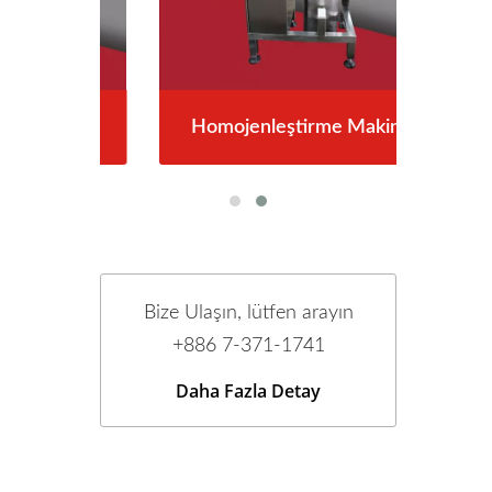
resi
Homojenleştirme Makinesi
Ru
Bize Ulaşın, lütfen arayın
+886 7-371-1741
Daha Fazla Detay