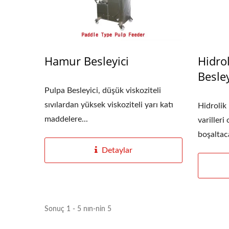
Hamur Besleyici
Hidro
Rulolu Ekstrüzyon Filtresi
Hom
Besley
Pulpa Besleyici, düşük viskoziteli
sıvılardan yüksek viskoziteli yarı katı
Hidrolik
maddelere...
varilleri
boşaltaca
Detaylar
Sonuç 1 - 5 nın-nin 5