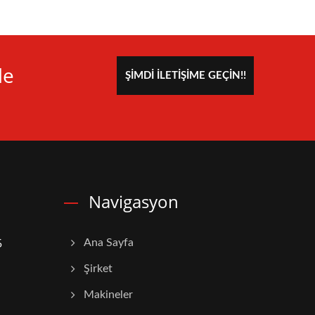
le
ŞIMDI İLETIŞIME GEÇIN!!
Navigasyon
5
Ana Sayfa
Şirket
Makineler