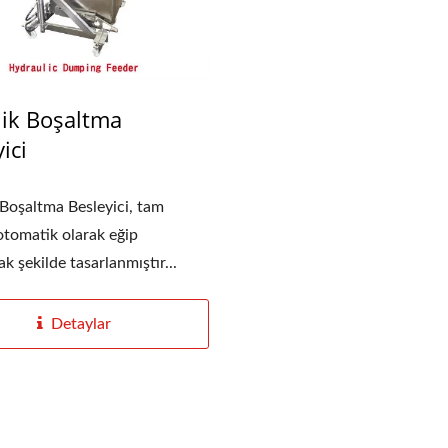
lik Boşaltma
ojenleştirme Makinesi
Rulolu Ekstrüzyon Filt
ici
 Boşaltma Besleyici, tam
 otomatik olarak eğip
k şekilde tasarlanmıştır...
Detaylar