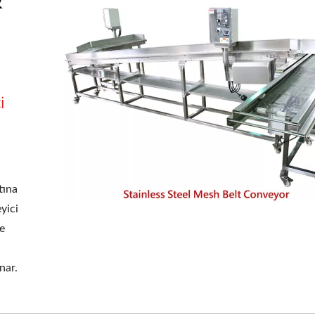
i
tına
yici
re
nar.