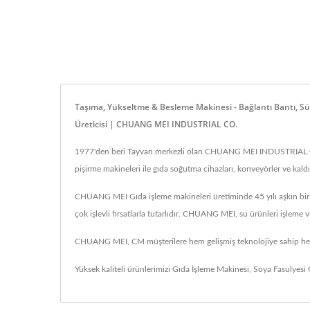
Taşıma, Yükseltme & Besleme Makinesi - Bağlantı Bantı, Sü
Üreticisi | CHUANG MEI INDUSTRIAL CO.
1977'den beri Tayvan merkezli olan CHUANG MEI INDUSTRIAL CO., g
pişirme makineleri ile gıda soğutma cihazları, konveyörler ve kal
CHUANG MEI Gıda işleme makineleri üretiminde 45 yılı aşkın bir d
çok işlevli fırsatlarla tutarlıdır. CHUANG MEI, su ürünleri işlem
CHUANG MEI, CM müşterilere hem gelişmiş teknolojiye sahip hem
Yüksek kaliteli ürünlerimizi
Gıda İşleme Makinesi
,
Soya Fasulyesi