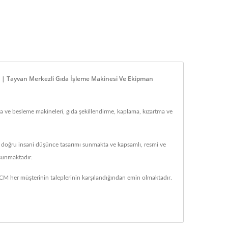
r | Tayvan Merkezli Gıda İşleme Makinesi Ve Ekipman
 ve besleme makineleri, gıda şekillendirme, kaplama, kızartma ve
e doğru insani düşünce tasarımı sunmakta ve kapsamlı, resmi ve
 sunmaktadır.
 her müşterinin taleplerinin karşılandığından emin olmaktadır.