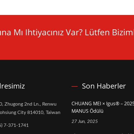
na Mı Ihtiyacınız Var? Lütfen Bizim
resimiz
Son Haberler
CHUANG MEI × Igus® – 202
0, Zhugong 2nd Ln., Renwu
MANUS Ödülü
aohsiung City 814010, Taiwan
27 Jun, 2025
6) 7-371-1741