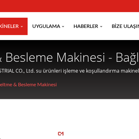
KINELER
UYGULAMA
HABERLER
BIZE ULAŞI
Besleme Makinesi - Bağla
eyör, Yükseltme Konveyörü
IAL CO., Ltd. su ürünleri işleme ve koşullandırma makineler
erkezli Gıda İşleme Mak
seltme & Besleme Makinesi
 MEI INDUSTRIAL CO.
&