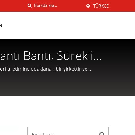
TÜRKÇE
N
ntı Bantı, Sürekli
, Paslanmaz Çelik
i üretimine odaklanan bir şirkettir ve
inesi Ve Ekipman