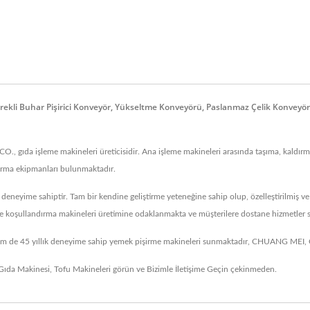
rekli Buhar Pişirici Konveyör, Yükseltme Konveyörü, Paslanmaz Çelik Konveyö
ıda işleme makineleri üreticisidir. Ana işleme makineleri arasında taşıma, kaldırma
dırma ekipmanları bulunmaktadır.
eneyime sahiptir. Tam bir kendine geliştirme yeteneğine sahip olup, özelleştirilmiş v
e ve koşullandırma makineleri üretimine odaklanmakta ve müşterilere dostane hizmetler
 de 45 yıllık deneyime sahip yemek pişirme makineleri sunmaktadır, CHUANG MEI, CM
 Gıda Makinesi
,
Tofu Makineleri
görün ve
Bizimle İletişime Geçin
çekinmeden.