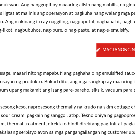
oduksyon. Ang panggupit ay maaaring alisin nang mabilis, na gi
s ligtas at malinis ang operasyon at pagkuha nang walang mga p
lo. Ang makinang ito ay naggiling, nagpuputol, nagbabalat, nagha
g-iikot, nagbubuhos, nag-pure, o nag-paste, at nag-e-emulsify.
MAGTANONG N
sage, maaari nitong mapabuti ang paghahalo ng emulsified sauc
husayan ng produkto. Bukod dito, ang mga sangkap ay maaaring i
vacuum upang makamit ang isang pare-pareho, siksik, vacuum para
sesong keso, naprosesong thermally na krudo na skim cottage c
 sour cream, pagkain ng sanggol, atbp. Teknolohiya ng pagpopro
, thermal treatment, direkta o hindi direktang pag-init at pagla
alaang serbisyo ayon sa mga pangangailangan ng customer up