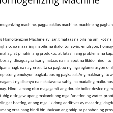
mogenizing machine, pagpapakilos machine, machine ng paghah
g Homogenizing Machine ay isang mataas na bilis na umiikot na
nghalo, na maaaring mabilis na ihalo, tunawin, emulsyon, homog
amahagi at pinuhin ang produkto, at lutasin ang problema na kap
bos ay idinagdag sa isang mataas na malapot na likido, hindi ito
ipamahagi, na nagreresulta sa pagbuo ng mga aglomerasyon o hi
mpletong emulsyon pagkatapos ng pagkapal. Ang makinang ito a
magamit ng disenyo na nakatayo sa sahig, na madaling maibuhos
may. Hindi lamang nito magagamit ang double boiler device ng 
 tubig o singaw upang makamit ang mga function ng water-proo
oling at heating, at ang mga likidong additives ay maaaring idagd
umang oras nang hindi binubuksan ang takip sa panahon ng pros