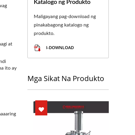
Katalogo ng Produkto
wag
Maligayang pag-download ng
pinakabagong katalogo ng
produkto.
agi at
I-DOWNLOAD
ndi
a ito ay
Mga Sikat Na Produkto
maaaring