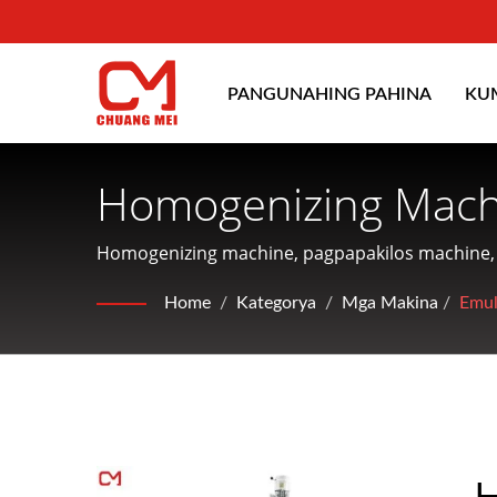
PANGUNAHING PAHINA
KU
Homogenizing Mach
Sa Pagbuo, Pagbaba
Homogenizing machine, pagpapakilos machine,
ng mga makinarya para sa pagproseso at pag-co
CHUANG MEI INDUS
Home
/
Kategorya
/
Mga Makina
/
Emul
H