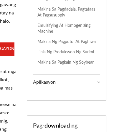
nagawang
Makina Sa Pagdadala, Pagtataas
atay na
At Pagsusupply
halo,
Emulsifying At Homogenizing
Machine
Makina Ng Pagputol At Paghiwa
GAYON
Linia Ng Produksyon Ng Surimi
Makina Sa Pagkain Ng Soybean
e at mga
ikot,
Aplikasyon
 sa mas
heese na
seso:
mig.
Pag-download ng
ang