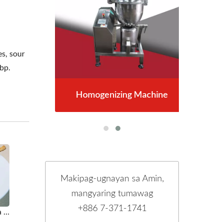
s, sour
tbp.
er
Homogenizing Machine
R
Makipag-ugnayan sa Amin,
mangyaring tumawag
+886 7-371-1741
Aplikasyon ng sarsa para sa Homogenizing Machine