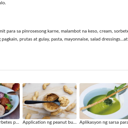
lo.
 para sa pinrosesong karne, malambot na keso, cream, sorbete
 pagkain, prutas at gulay, pasta, mayonnaise, salad dressings...a
mogenizing Machine
Roller Extruding Filt
Aplikasyon ng sorbetes para sa Homogenizing Machine
Application ng peanut butter para sa homogenizing machine