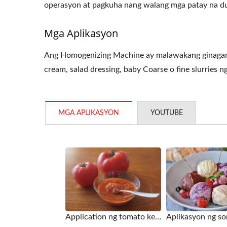
operasyon at pagkuha nang walang mga patay na du
Mga Aplikasyon
Ang Homogenizing Machine ay malawakang ginagamit
cream, salad dressing, baby Coarse o fine slurries ng
Roller Extruding Filter
Ho
MGA APLIKASYON
YOUTUBE
Application ng tomato ketchup para sa homogenizing machine