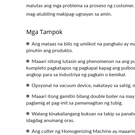
malutas ang mga problema sa proseso ng custome
mag-atubiling makipag-ugnayan sa amin.
Mga Tampok
Ang mataas na bilis ng umiikot na panghalo ay m
pinuhin ang produkto.
Maaari nitong lutasin ang phenomenon na ang pu
kumpleto pagkatapos ng pagkapal kapag ang pulbos 
angkop para sa industriya ng pagkain o kemikal.
Opsyonal na vacuum device, nakatayo sa sahig,
Maaari itong gamitin bilang double boiler na ma
paglamig at pag-init sa pamamagitan ng tubig.
Walang kinakailangang buksan na takip sa panaho
idagdag anumang oras.
Ang cutter ng Homogenizing Machine ay maaaring 