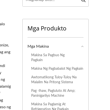
alo
Mga Produkto
enize,
Mga Makina
ag ang
Makina Sa Pagbuo Ng
Pagkain
ndi
Makina Ng Pagbabalot Ng Pagkain
y
Awtomatikong Tuloy-Tuloy Na
 ng
Malalim Na Pritong Sistema
malamig
Pag -ihaw, Pagluluto At Amp;
f
Paninigarilyo Machine
ag
Makina Sa Paglamig At
eso ng
Refrigeration Ng Pagkain