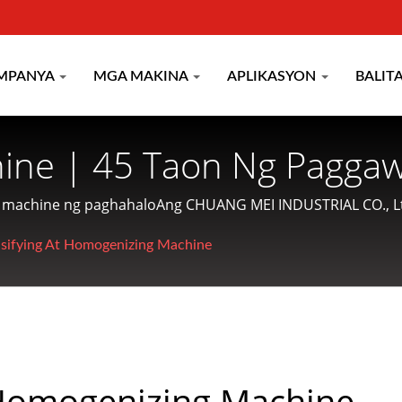
MPANYA
MGA MAKINA
APLIKASYON
BALIT
ine | 45 Taon Ng Paggaw
lot & Pagluluto Ng Pagka
 machine ng paghahaloAng CHUANG MEI INDUSTRIAL CO., Lt
ndition ng pagkain mula sa tubig at nag-aalok ng magiliw 
TRIAL CO.
sifying At Homogenizing Machine
omogenizing Machine