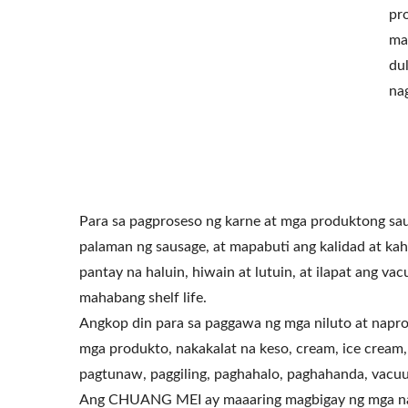
pr
ma
du
na
Para sa pagproseso ng karne at mga produktong sau
palaman ng sausage, at mapabuti ang kalidad at ka
pantay na haluin, hiwain at lutuin, at ilapat ang 
mahabang shelf life.
Angkop din para sa paggawa ng mga niluto at napro
mga produkto, nakakalat na keso, cream, ice cream,
pagtunaw, paggiling, paghahalo, paghahanda, vacuum
Ang CHUANG MEI ay maaaring magbigay ng mga nak