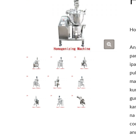
Ho
An
pa
ip
pul
ma
ku
gu
ka
na
co
an