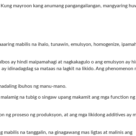
r. Kung mayroon kang anumang pangangailangan, mangyaring hu
aaaring mabilis na ihalo, tunawin, emulsyon, homogenize, ipamah
lbos ay hindi maipamahagi at nagkakagulo o ang emulsyon ay hi
ay idinadagdag sa mataas na lagkit na likido. Ang phenomenon n
 madaling ibuhos ng manu-mano.
y malamig na tubig o singaw upang makamit ang mga function ng
n ng proseso ng produksyon, at ang mga likidong additives ay 
mabilis na tanggalin, na ginagawang mas ligtas at malinis ang