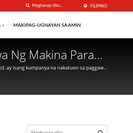
FILIPINO
A
MAKIPAG-UGNAYAN SA AMIN
a Ng Makina Para
in Mula 1977 |
d. ay isang kumpanya na nakatuon sa paggawa
na serbisyo sa mga customer.